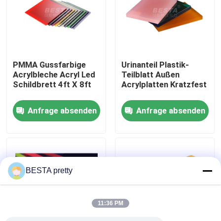
Über uns
Werksbesichtigung
PMMA Gussfarbige
Urinanteil Plastik-
Acrylbleche Acryl Led
Teilblatt Außen
Schildbrett 4ft X 8ft
Acrylplatten Kratzfest
Qualitätskontrolle
Anfrage absenden
Anfrage absenden
Kontakt mit uns
Neuigkeiten
BESTA pretty
Rechtssachen
11:36 PM
Bitte um ein Angebot