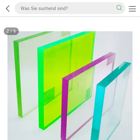
2
/
6