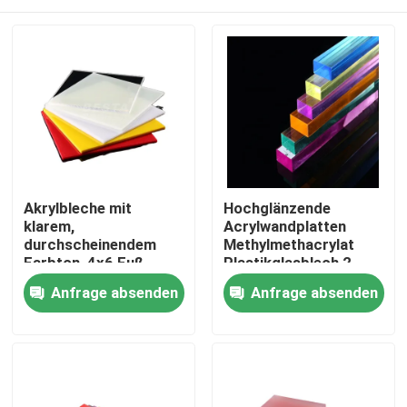
Akrylbleche mit
Hochglänzende
klarem,
Acrylwandplatten
durchscheinendem
Methylmethacrylat
Farbton, 4x6 Fuß
Plastikglasblech 2-
Wetterbeständigkeit
120mm
Zu Hause
Anfrage absenden
Anfrage absenden
Produkte
Videos