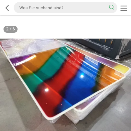
2
/
6