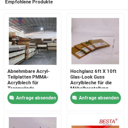
Empfohlene Produkte
Abnehmbare Acryl-
Hochglanz 6ft X 10ft
Teilplatten PMMA-
Glas-Look Guss
Acrylblech für
Acrylbleche für die
Trennwände
Möbelherstellung
Zu Hause
Anfrage absenden
Anfrage absenden
Produkte
Videos