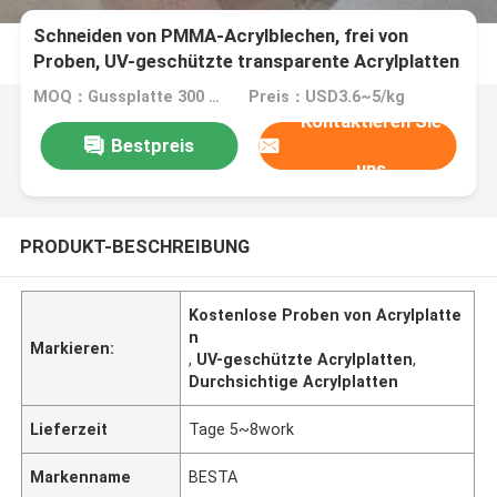
Schneiden von PMMA-Acrylblechen, frei von
Proben, UV-geschützte transparente Acrylplatten
MOQ：Gussplatte 300 kg, Extrudierte Platte 3000 kg
Preis：USD3.6~5/kg
Kontaktieren Sie
Bestpreis
uns
PRODUKT-BESCHREIBUNG
Kostenlose Proben von Acrylplatte
n
Markieren:
,
UV-geschützte Acrylplatten
,
Durchsichtige Acrylplatten
Lieferzeit
Tage 5~8work
Markenname
BESTA