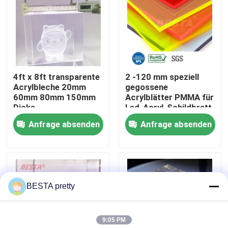
Über uns
Werksbesichtigung
4ft x 8ft transparente
2 -120 mm speziell
Acrylbleche 20mm
gegossene
Qualitätskontrolle
60mm 80mm 150mm
Acrylblätter PMMA für
Dicke
Led-Acryl-Schildbrett
Anfrage absenden
Anfrage absenden
Kontakt mit uns
Neuigkeiten
BESTA pretty
Rechtssachen
9:05 PM
Bitte um ein Angebot