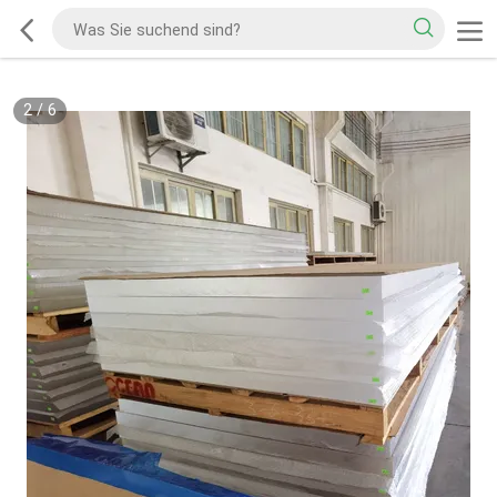
2
/
6