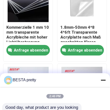
Über uns
Kommerzielle 1 mm 10
1.8mm-50mm 4*8
Werksbesichtigung
mm transparente
4*6ft Transparente
Acrylbleche mit hoher
Acrylplatte nach Maß
Lichtübertragung
geschnitten Klares
Qualitätskontrolle
Acrylblatt
Anfrage absenden
Anfrage absenden
Kontakt mit uns
Neuigkeiten
BESTA pretty
Rechtssachen
2:40 PM
Bitte um ein Angebot
Good day, what product are you looking 