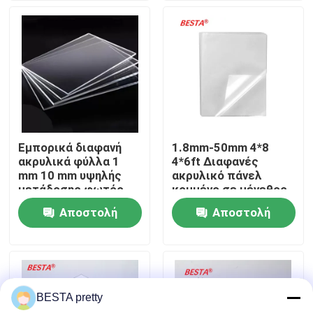
Σχετικά με εμάς
Επισκέψεις στο εργοστάσιο
Έλεγχος ποιότητας
Εμπορικά διαφανή
1.8mm-50mm 4*8
ακρυλικά φύλλα 1
4*6ft Διαφανές
Επικοινωνήστε μαζί μας
mm 10 mm υψηλής
ακρυλικό πάνελ
μετάδοσης φωτός
κομμένο σε μέγεθος
Διαφανές ακρυλικό
Αποστολή
Αποστολή
Ειδήσεις
φύλλο
ερώτησης
ερώτησης
Υποθέσεις
BESTA pretty
Ζητήστε μια προσφορά