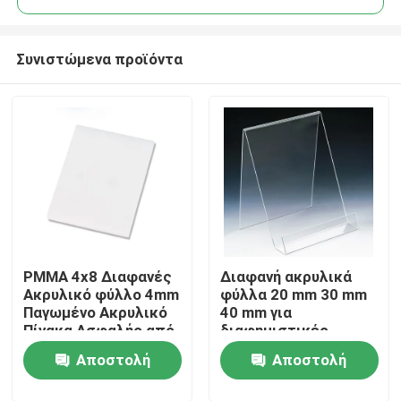
Συνιστώμενα προϊόντα
PMMA 4x8 Διαφανές
Διαφανή ακρυλικά
Σπίτι
Ακρυλικό φύλλο 4mm
φύλλα 20 mm 30 mm
Παγωμένο Ακρυλικό
40 mm για
Πίνακα Ασφαλής από
διαφημιστικές
Προϊόντα
Abrasion
πινακίδες
Αποστολή
Αποστολή
Βίντεο
ερώτησης
ερώτησης