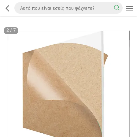
2
/
7