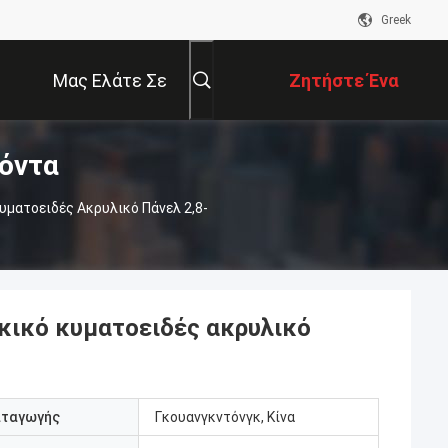
Greek
Μας Ελάτε Σε
Ζητήστε Ένα
όντα
Επαφή Με
Απόσπασμα
ματοειδές Ακρυλικό Πάνελ 2,8-
κικό κυματοειδές ακρυλικό
αταγωγής
Γκουανγκντόνγκ, Κίνα