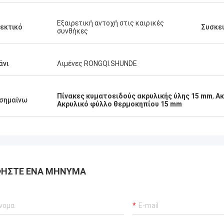
Εξαιρετική αντοχή στις καιρικές
εκτικό
Συσκε
συνθήκες
άνι
Λιμένες RONGQI.SHUNDE
Πίνακες κυματοειδούς ακρυλικής ύλης 15 mm
,
Ακ
σημαίνω
Ακρυλικό φύλλο θερμοκηπίου 15 mm
ΉΣΤΕ ΈΝΑ ΜΉΝΥΜΑ