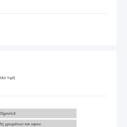
λλο τιμή
20gm/m3
δη χρωμάτων και υφών.