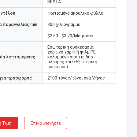
BESTA
οντέλου
Φωτισμένο ακρυλικό φύλλο
 παραγγελίας min
300 χιλιόγραμμα
$2.50 - $3.70/kilograms
Εσωτερική συσκευασία:
χάρτινο χαρτί ή φιλμ PE
ία λεπτομέρειες
καλυμμένο από τις δύο
πλευρές.<br/>Εξωτερική
συσκευασί
ητα προσφοράς
2100 τόνος/τόνοι ανά Μήνας
η Τιμή
Επικοινωνήστε