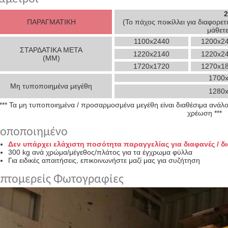
ΠΑΡΑΓΜΑΤΙΚΗ
(Το πάχος ποικίλλει για διαφορετ
μάθετ
1100x2440
1200x2
ΣΤΑΡΔΑΤΙΚΑ ΜΕΤΑ
1220x2140
1220x2
(MM)
1720x1720
1270x1
1700x
Μη τυποποιημένα μεγέθη
1280x
*** Τα μη τυποποιημένα / προσαρμοσμένα μεγέθη είναι διαθέσιμα ανάλο
χρέωση ***
ροποποιημένο
Δεν υπάρχει ελάχιστη ποσότητα παραγγελίας για διαφανές / δ
300 kg ανά χρώμα/μέγεθος/πλάτος για τα έγχρωμα φύλλα
Για ειδικές απαιτήσεις, επικοινωνήστε μαζί μας για συζήτηση
πτομερείς Φωτογραφίες