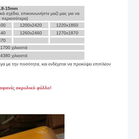
2.8-15mm
ικά σχέδια, επικοινωνήστε μαζί μας για να
ε περισσότερα)
400
1200x2420
1220x1850
440
1260x2460
1270x1870
870
1700 χιλιοστά
4380 χιλιοστά
γα με την ποσότητα, και ενδέχεται να προκύψει επιπλέον
ιαφανές ακρυλικό φύλλο!