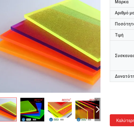
Μάρκα
Αριθμό μ
Ποσότητα
Τιμή
Συσκευασ
Δυνατότ
Καλύτερ