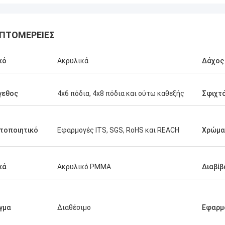
ΠΤΟΜΈΡΕΙΕΣ
κό
Ακρυλικά
Δάχος
γεθος
4x6 πόδια, 4x8 πόδια και ούτω καθεξής
Σφιχτ
τοποιητικό
Εφαρμογές ITS, SGS, RoHS και REACH
Χρώμα
κά
Ακρυλικό PMMA
Διαβί
ας είναι
 όλες τις
ετά την
γμα
Διαθέσιμο
Εφαρμ