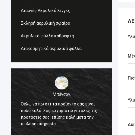
Διαυγές Ακρυλικά Χινγκς
ΛΕ
Σκληρή ακρυλική σφαίρα
Ακρυλικά φύλλα καθρέφτη
Υλι
Διακοσμητικά ακρυλικά φύλλα
Μέ
Πισ
Μπένσον.
Μπένσον.
Υλι
τι τα προϊόντα σας είναι
Θέλω να πω ότι τα προϊόντα σ
ας ευχαριστώ για όλες τις
πολύ καλά. Σας ευχαριστώ για
ς, επίσης καλή μετά την
προτάσεις σας, επίσης καλή μ
εσία.
πώληση υπηρεσία.
Δεί