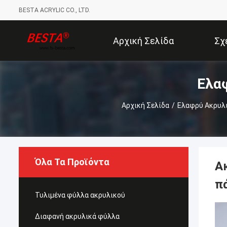
BESTA ACRYLIC CO., LTD.
Αρχική Σελίδα
Σχ
Ελα
Αρχική Σελίδα
/
Ελαφρύ Ακρυλ
Όλα Τα Προϊόντα
Α
π
Τυλιμένα φύλλα ακρυλικού
Διαφανή ακρυλικά φύλλα