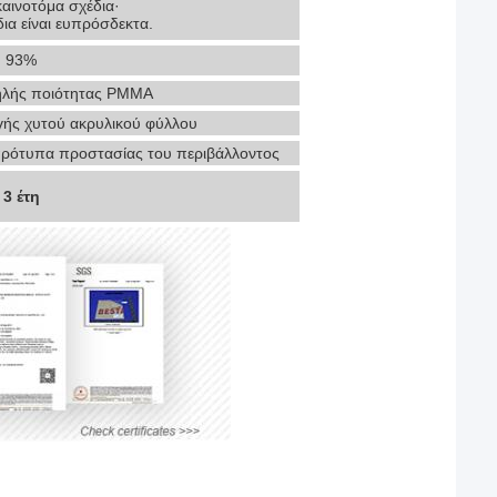
καινοτόμα σχέδια·
ια είναι ευπρόσδεκτα.
93%
λής ποιότητας PMMA
γής χυτού ακρυλικού φύλλου
πρότυπα προστασίας του περιβάλλοντος
3 έτη