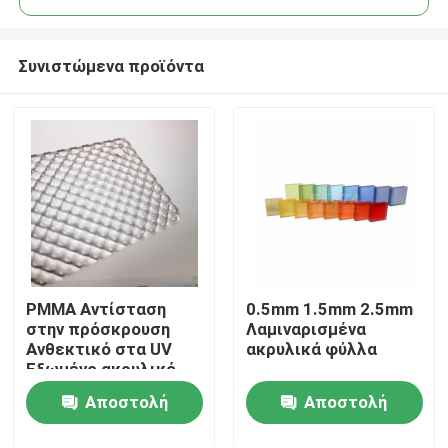
Συνιστώμενα προϊόντα
PMMA Αντίσταση
0.5mm 1.5mm 2.5mm
Σπίτι
στην πρόσκρουση
Λαμιναρισμένα
Ανθεκτικό στα UV
ακρυλικά φύλλα
Εξωμένο ακρυλικό
Προϊόντα
πάνελ Εύκολο σε
Αποστολή
Αποστολή
κοπή για διάφορες
εφαρμογές
Βίντεο
ερώτησης
ερώτησης