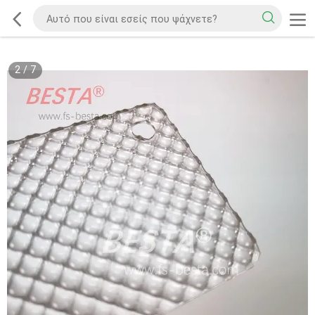
2
/
7