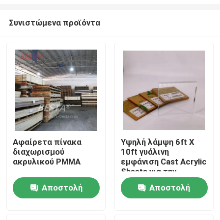
Συνιστώμενα προϊόντα
Αφαίρετα πίνακα
Υψηλή λάμψη 6ft X
διαχωρισμού
10ft γυάλινη
Σπίτι
ακρυλικού PMMA
εμφάνιση Cast Acrylic
Sheets για την
κατασκευή επίπλων
Προϊόντα
Αποστολή
Αποστολή
ερώτησης
ερώτησης
Βίντεο