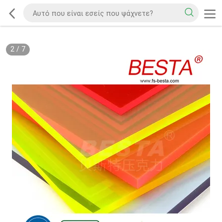
2
/
7