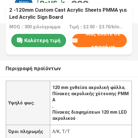
2 -120mm Custom Cast Acrylic Sheets PMMA για
Led Acrylic Sign Board
MOQ：300 χιλιόγραμμα
Τιμή：$2.00 - $3.70/kilograms
Μας ελάτε σε
Καλύτερη τιμή
επαφή με
Περιγραφή προϊόντων
120 mm χυθείσα ακρυλική φύλλα
,
Πίνακες ακρυλικής χύτευσης PMM
A
Υψηλό φως:
,
Πίνακας διαφημίσεων 120 mm LED
ακρυλικού
Όροι πληρωμής
Λ/Κ, Τ/Τ