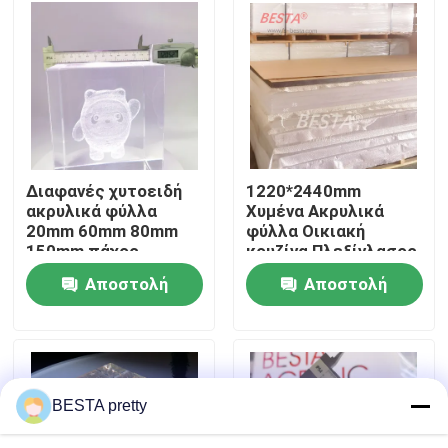
Σχετικά με εμάς
Επισκέψεις στο εργοστάσιο
Έλεγχος ποιότητας
Διαφανές χυτοειδή
1220*2440mm
ακρυλικά φύλλα
Χυμένα Ακρυλικά
20mm 60mm 80mm
φύλλα Οικιακή
Επικοινωνήστε μαζί μας
150mm πάχος
κουζίνα Πλεξίγλασος
Πίνακες διαχωρισμού
Αποστολή
Αποστολή
OEM
Ειδήσεις
ερώτησης
ερώτησης
Υποθέσεις
BESTA pretty
Ζητήστε μια προσφορά