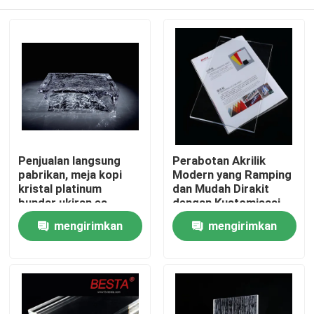
Penjualan langsung
Perabotan Akrilik
pabrikan, meja kopi
Modern yang Ramping
kristal platinum
dan Mudah Dirakit
bundar ukiran es
dengan Kustomisasi
dekorasi rumah yang
Tanpa Perlu Perakitan
Rumah
mengirimkan
mengirimkan
dapat disesuaikan
Warna yang Dapat
Disesuaikan
permintaan
permintaan
Produk
video