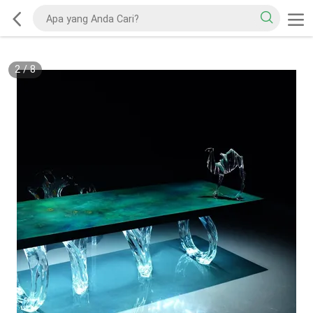
2
/
8