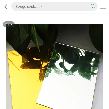
2
/
7