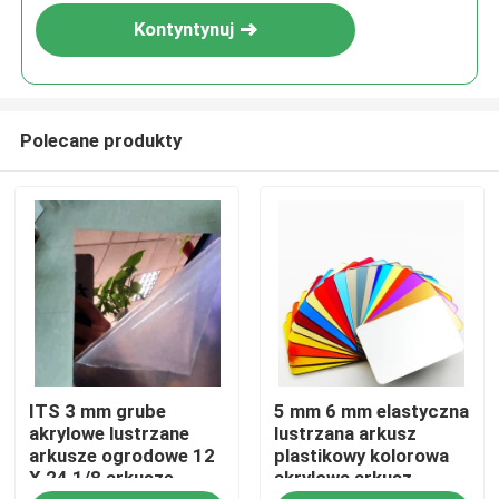
Kontyntynuj
Polecane produkty
Do domu
ITS 3 mm grube
5 mm 6 mm elastyczna
Produkty
akrylowe lustrzane
lustrzana arkusz
arkusze ogrodowe 12
plastikowy kolorowa
X 24 1/8 arkusze
akrylowa arkusz
filmy