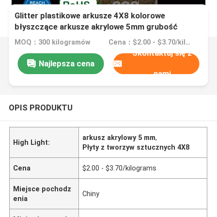
Glitter plastikowe arkusze 4X8 kolorowe
błyszczące arkusze akrylowe 5mm grubość
MOQ：300 kilogramów
Cena：$2.00 - $3.70/kilograms
Skontaktuj się z
Najlepsza cena
nami
OPIS PRODUKTU
arkusz akrylowy 5 mm
,
High Light:
Płyty z tworzyw sztucznych 4X8
Cena
$2.00 - $3.70/kilograms
Miejsce pochodz
Chiny
enia