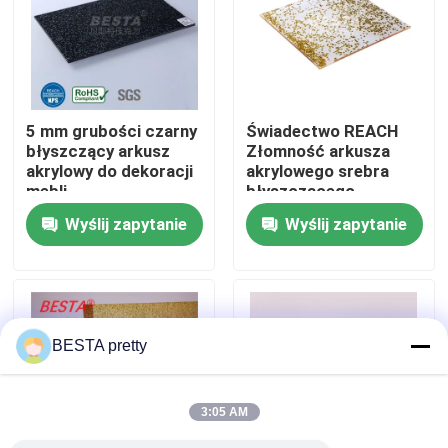
O nas
Wycieczka po fabryce
5 mm grubości czarny
Świadectwo REACH
błyszczący arkusz
Złomność arkusza
akrylowy do dekoracji
akrylowego srebra
Kontrola jakości
mebli
błyszczącego
Wyślij zapytanie
Wyślij zapytanie
Skontaktuj się z nami
Nowości
BESTA pretty
Sprawy
3:05 AM
Poproś o wycenę