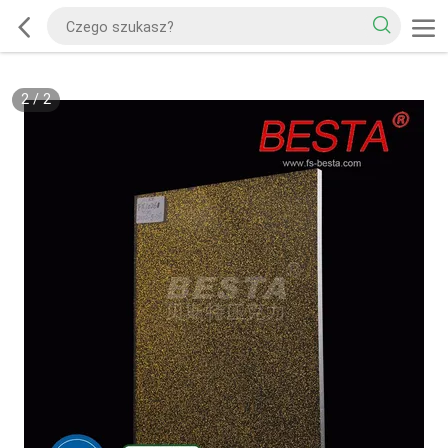
2
/
2