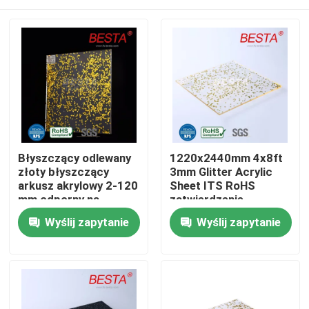
Błyszczący odlewany
1220x2440mm 4x8ft
złoty błyszczący
3mm Glitter Acrylic
arkusz akrylowy 2-120
Sheet ITS RoHS
mm odporny na
zatwierdzenie
zadrapania
Do domu
Wyślij zapytanie
Wyślij zapytanie
Produkty
filmy