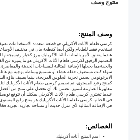
منتوج وصف
وصف المنتج:
كرسي طعام الأثاث الأكريلي هو قطعة متعددة الاستخدامات تضيف
تستخدم فقط للطعام ولكن أيضا كقطعة بيان في مختلف الأوضاعم
عندما يتعلق الأمر بالمتانة، أثاثنا الأكريليك يبرز كخيار رئيسيجعله
التصميم الرقيق لكرسي طعام الأثاث الأكريلي هو ما يميزه عن ال
والخفةمما يجعلها الإضافة المثالية للمساحات الحديثة والمعاصرة.
سواء كنت تستضيف حفلة عشاء أو تستمتع ببساطة بوجبة مع عائلتك
الايرغونومي يضمن تجربة الجلوس المريحة، بينما يضيف بناؤه الشف
كمنتج رفيع المستوى، تم تصميم كرسي طعام الأثاث الأكريليك لتلب
معاييرنا الصارمة للتميز، تضمن لك أن تحصل على منتج من أفضل 
عندما تشتري كرسي طعام الأثاث الأكريلي يمكنك أن تتوقع توصيل 
في الختام، كرسي طعامنا الأثاث الأكريليك هو منتج رفيع المست
هي الإضافة المثالية لأي منزل حديث أو مساحة تجارية. تجربة فخا
الخصائص:
اسم المنتج: أثاث أكريليك