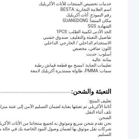
خدمات تخصيص المنتجات للأثاث الأكريليك
اسم العلامة التجارية: BESTA
رقم النموذج: أثاث أكريليك
مكان المنشأ: GUANGDONG
الشهادة: SGS
الحد الأدنى لكمية الطلب: 1PCS
تفاصيل التعبئة والتغليف: صندوق خشبي
الاستخدام الداخلي / الخارجي: الداخلي
اللون: صافي، مخصص
أسلوب: حديث
متانة: عالية
تعليمات العناية: امسح مع قطعة قماش رطبة
سمات: PMMA، طاولة مستديرة أكريليك لامعة
التعبئة والشحن:
تغليف المنتج:
أثاثنا الأكريلي تم تعبئتها بعناية لضمان التسليم الآمن إلى عتب
تلف أثناء النقل.
الشحن:
شركات نقل موثوق بها لضمان وصول البنود الخاصة بك في حالة مث
التسليم.