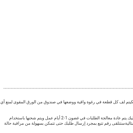
ة منزلكيتم لف كل قطعة في رغوة واقية ووضعها في صندوق من الورق المقوى لمنع أي
نحن نقدم شحن سريع وموثوق به لجميع منتجاتنا من الأثاث الأكريليك.يتم عادة معالجة الطلبات في غضون 1-2 أيام عمل ويتم شحنها باستخدام
اليةستتلقى رقم تتبع بمجرد إرسال طلبك حتى تتمكن بسهولة من مراقبة حالة