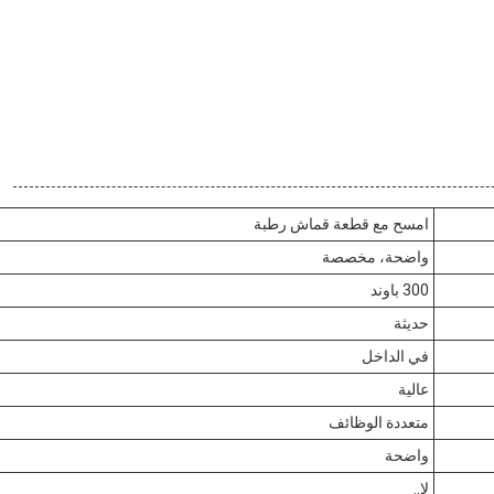
امسح مع قطعة قماش رطبة
واضحة، مخصصة
300 باوند
حديثة
في الداخل
عالية
متعددة الوظائف
واضحة
لا..