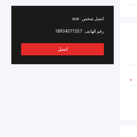
اتصل شخص :
xue
رقم الهاتف :
18934371557
اتصل