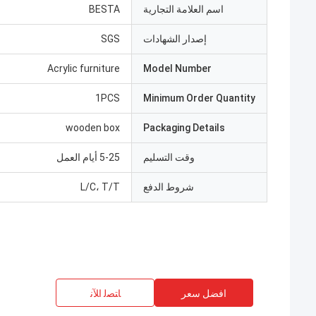
اسم العلامة التجارية
BESTA
إصدار الشهادات
SGS
Acrylic furniture
Model Number
1PCS
Minimum Order Quantity
wooden box
Packaging Details
وقت التسليم
5-25 أيام العمل
شروط الدفع
L/C، T/T
افضل سعر
ﺎﺘﺼﻟ ﺍﻶﻧ