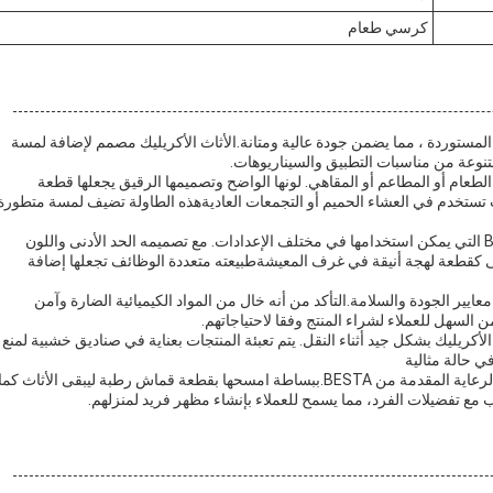
كرسي طعام
لأثاث الأكريلي بيستا هو منتج متميز مصنوع من مواد Mitsubishi المستوردة ، مما يضمن جودة عالية ومتانة.الأثاث الأكريليك مصمم لإضافة لمسة
تنوعة من مناسبات التطبيق والسيناريوهات.
الطعام أو المطاعم أو المقاهي. لونها الواضح وتصميمها الرقيق يجعلها قطعة
تستخدم في العشاء الحميم أو التجمعات العاديةهذه الطاولة تضيف لمسة متطورة
المقعد الأكريليك هو قطعة متعددة الاستخدامات أخرى من BESTA التي يمكن استخدامها في مختلف الإعدادات. مع تصميمه الحد الأدنى واللون
تى كقطعة لهجة أنيقة في غرف المعيشةطبيعته متعددة الوظائف تجعلها إضافة
عايير الجودة والسلامة.التأكد من أنه خال من المواد الكيميائية الضارة وآمن
لتعبئة والتغليف ، تضمن BESTA حماية الأثاث الأكريليك بشكل جيد أثناء النقل. يتم تعبئة المنتجات بعناية في صناديق خشبية لمنع
ي حالة مثالية
للحفاظ على جمال الأثاث الأكريليك، يُنصح العملاء باتباع تعليمات الرعاية المقدمة من BESTA.ببساطة امسحها بقطعة قماش رطبة ليبقى الأثاث كما
 مع تفضيلات الفرد، مما يسمح للعملاء بإنشاء مظهر فريد لمنزلهم.