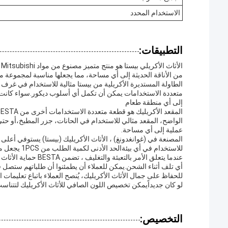
الاستخدام المحدد
التطبيقات:
ا
من الأناقة الحديثة إلى أي مساحة، مما يجعلها مناسبة لمجموعة م
الطاولة المستديرة الأكريلية من بيستا مثالية للاستخدام في غرف 
متعددة الاستخدامات يمكن أن تكمل أي أسلوب ديكور.سواء كانت 
إلى أي منطقة طعام
الواضح، المقعد مثالي للاستخدام في الحانات، جزر المطبخ،أو ح
عملية إلى أي مساحة.
المصنعة في (غوانغدونغ) ، الأثاث الأكريليك (بيستا) يستوفي أعلى م
للاستخدام في أي بيئةالحد الأدنى لكمية الطلب من 1PCS يجعل من السهل للعملاء لشراء المنتج وفقا لاحتياجاتهم.
عندما يتعلق الأمر با
أي تلف أثناء الشحن.يمكن للعملاء أن يطمئنوا أن طلباتهم ستصل ف
لو كان جديداًيمكن تخصيص اللون الصافي للأثاث الأكريليك لتتناسب
التخصيص: