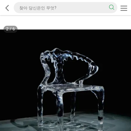
2
/
6