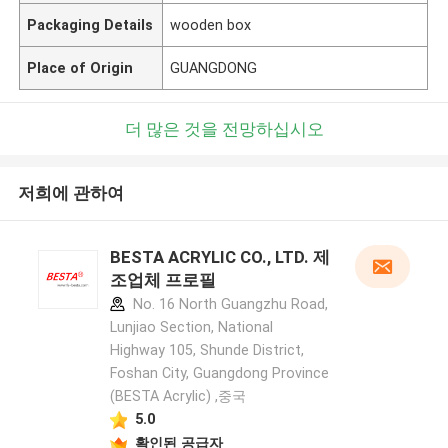
Packaging Details
wooden box
Place of Origin
GUANGDONG
더 많은 것을 전망하십시오
저희에 관하여
BESTA ACRYLIC CO., LTD. 제
조업체 프로필
No. 16 North Guangzhu Road,
Lunjiao Section, National
Highway 105, Shunde District,
Foshan City, Guangdong Province
(BESTA Acrylic) ,중국
5.0
확인된 공급자