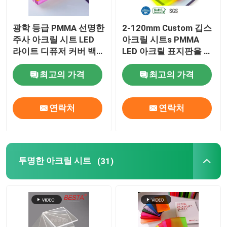
아크릴 디푸저 엽
광학 등급 PMMA 선명한
2-120mm Custom 깁스
주사 아크릴 시트 LED
아크릴 시트s PMMA
라이트 디퓨저 커버 백
LED 아크릴 표지판을 위
2층 아크릴 시트
라이트
한 PMMA
최고의 가격
최고의 가격
아크릴 시트를 반짝반짝 빛나세요
연락처
연락처
거품 아크릴 시트
내화성 아크릴 시트
투명한 아크릴 시트
(31)
선명한 아크릴 바
맑은 아크릴 힌지