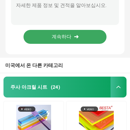
100% 처녀물질 PMMA 투명한 아크릴 시트 맞춤형 두께
주사 아크릴 시트
Pmma 12mm 16mm 18mm 장식용 아크릴 시트
원자재 7mm 10mm 투명한 아크릴 시트
투명한 아크릴 시트
PMMA 주조 색상 아크릴 시트 아크릴 LED 표지판 4ft X 8ft
장식용 하드 플라스틱 열형 아크릴 시트 4X8 깨지지 않는
색상 아크릴 잎
미국에서 온 다른 카테고리
아크릴 예술 조각품
주사 아크릴 시트
(24)
현대 아크릴 가구
빛 도파로 아크릴 시트
돌출성형 아크릴 시트