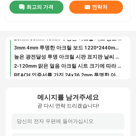
최고의 가격
연락처
4ftX8ft Pmma 투명한 아크릴 시트 8mm 12mm RoHS 승인
커스터마이징 아크릴 플라스틱 투명한 장 3mm 5mm 컬러 플렉시글라스 장
우리 에 관한 것
20mm 30mm 40mm 투명한 아크릴 시트 광고 표시
3mm 4mm 투명한 아크릴 보드 1220*2440mm 4x8 선명한 플렉시글라스 시트 OEM
공장 투어
높은 광전달성 투명 아크릴 시판 표지판 날씨 방지
2-120mm 맑은 얼음 아크릴 시트 크기에 따라 자르면
품질 관리
REACH 인증서를 가진 24x36 2mm 투명한 아크릴 시트를 폼
상용 1mm 10mm 투명한 아크릴 시트
저희와 연락
ITS 1220*2440mm 장식용 펄스펙스 패널 열 저항성 선명한 플라스틱 판
내구성 2mm 3mm 맑은 펄스펙스 시트 투명한 아크릴판 오피스 가구
뉴스
메시지를 남겨주세요
1.8mm-50mm 4*8 4*6ft 투명한 아크릴 패널 크기에 따라 잘라 냅니다
곧 다시 연락 드리겠습니다!
3mm 1mm 2mm 투명 아크릴 시트 홈 오피스 ITS SGS 인증
사건
50mm 150mm 추가 두꺼운 PMMA 투명한 아크릴 시트 착용 저항
투명한 아크릴 디푸저 엽 10mm 아크릴 패널
인용 을 요청 하십시오
맑은 물고기 탱크 아크릴 시트 수족관 50mm 20mm 18mm 12mm