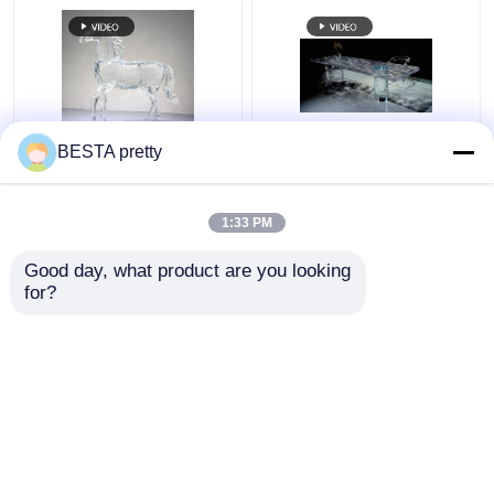
BESTA pretty
Venus Artwork Color y
Fuente de fábrica Mesa
tamaño Acrílico
de comedor acrílica
Cualquier pieza
24K Oro Muebles Color
1:33 PM
personalizada Fuente
y tamaño Una pieza
de fábrica Arte acrílico
personalizada
Mejor precio
Mejor precio
Good day, what product are you looking 
for?
Contacto
Contacto
Vea más