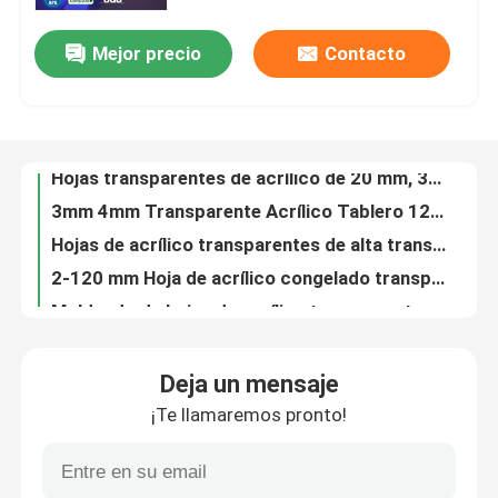
Mejor precio
Contacto
4ftX8ft Pmma Transparente Hojas de acrílico 8mm 12mm aprobación RoHS
Sobre nosotros
Personalización Hoja transparente de plástico acrílico de 3 mm 5 mm Hoja de plexiglás de color
Hojas transparentes de acrílico de 20 mm, 30 mm y 40 mm para señalización publicitaria
Recorrido por la fábrica
3mm 4mm Transparente Acrílico Tablero 1220 * 2440mm 4x8 Líneas de plexiglás transparentes OEM
Hojas de acrílico transparentes de alta transmisión de luz para tableros de señalización a prueba de intemperie
Control de calidad
2-120 mm Hoja de acrílico congelado transparente cortada a medida Hoja de plástico fluorescente iridiscente
Moldeado de hojas de acrílico transparentes de 24x36 mm con certificado REACH
Póngase en contacto
Hojas de acrílico transparentes de 1 mm y 10 mm de alta transmisión de luz
ITS 1220*2440mm Paneles de Perspex decorativos Hoja de plástico transparente resistente al calor
Noticias
Placa transparente de acrílico transparente de 2 mm y 3 mm para muebles de oficina
Deja un mensaje
1.8mm-50mm 4*8 4*6ft Panel de acrílico transparente cortado a medida Hoja de acrílico transparente
¡Te llamaremos pronto!
Casos de trabajo
Hojas de acrílico transparentes de 3 mm 1 mm 2 mm para el hogar ITS SGS certificado
50 mm 150 mm Extra grueso PMMA Transparente Acrílico Hojas de resistencia al desgaste
Solicitar una cita
Hoja de difusor de acrílico transparente 10 mm Paneles de acrílico para iluminación fluorescente