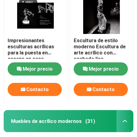
Impresionantes
Escultura de estilo
esculturas acrílicas
moderno Escultura de
para la puesta en
arte acrílico con
escena en casa
acabado liso
Mejor precio
Mejor precio
Contacto
Contacto
Muebles de acrílico modernos
(31)