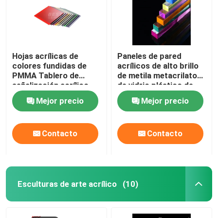
Hojas acrílicas de
Paneles de pared
colores fundidas de
acrílicos de alto brillo
PMMA Tablero de
de metila metacrilato
señalización acrílico
de vidrio plástico de
LED 4ft X 8ft
hoja 2-120mm
Mejor precio
Mejor precio
Contacto
Contacto
Esculturas de arte acrílico
(10)