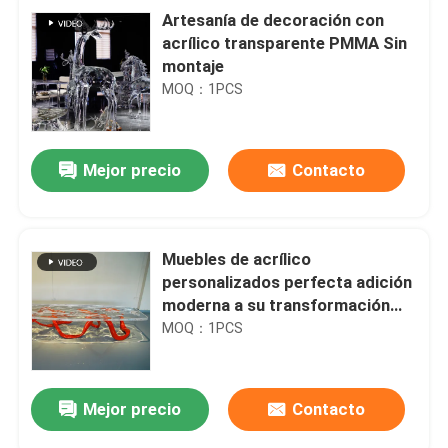
Artesanía de decoración con
acrílico transparente PMMA Sin
montaje
MOQ：1PCS
Mejor precio
Contacto
Muebles de acrílico
personalizados perfecta adición
moderna a su transformación
del espacio
MOQ：1PCS
Mejor precio
Contacto