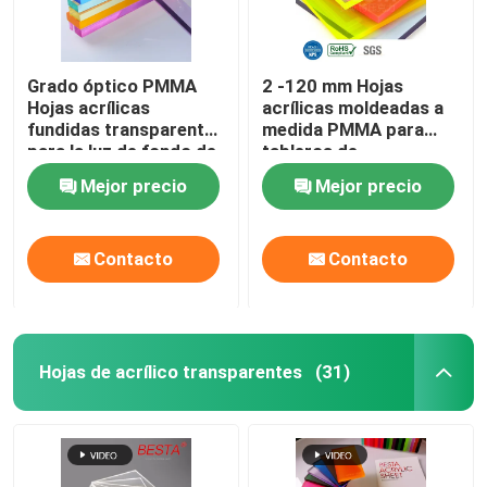
Hoja difusora acrílica
Grado óptico PMMA
2 -120 mm Hojas
Hojas acrílicas
acrílicas moldeadas a
Hoja de acrílico de doble capa
fundidas transparentes
medida PMMA para
para la luz de fondo de
tableros de
la cubierta del difusor
señalización acrílicos
Mejor precio
Mejor precio
Hoja de acrílico del brillo
con led
Hoja acrílica de burbujas
Contacto
Contacto
Hoja de acrílico a prueba de fuego
Hojas de acrílico transparentes
(31)
Barras de acrílico transparentes
Las bisagras acrílicas transparentes