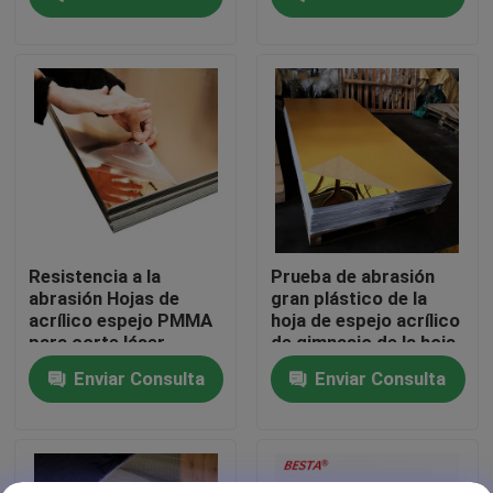
Sobre nosotros
Recorrido por la fábrica
Control de calidad
Póngase en contacto
Resistencia a la
Prueba de abrasión
abrasión Hojas de
gran plástico de la
acrílico espejo PMMA
hoja de espejo acrílico
Noticias
para corte láser
de gimnasio de la hoja
de espejo 2-120mm
Enviar Consulta
Enviar Consulta
Casos de trabajo
Solicitar una cita