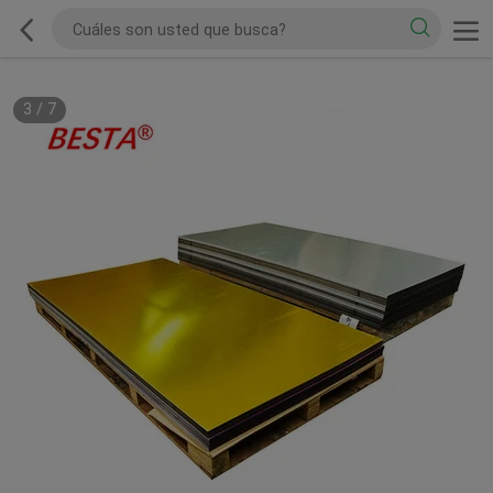
3
/
7