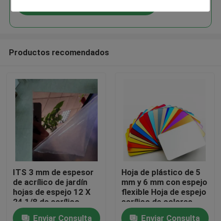
Continuar
Productos recomendados
En casa
ITS 3 mm de espesor
Hoja de plástico de 5
de acrílico de jardín
mm y 6 mm con espejo
Productos
hojas de espejo 12 X
flexible Hoja de espejo
24 1/8 de acrílico
acrílico de colores
hojas de espejo
para pared
Enviar Consulta
Enviar Consulta
Los vídeos