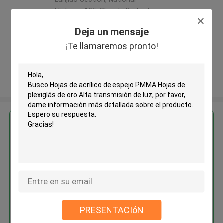
Highway 105, Shunde District,
Foshan City, Guangdong Province
Deja un mensaje
(BESTA Acrylic) ,China
¡Te llamaremos pronto!
5.0
Proveedor verificado
Vea más
Obtenga el mejor precio por
Hojas de acrílico de espejo
PMMA Hojas de plexiglás de oro
Alta transmisión de luz
PRESENTACIóN