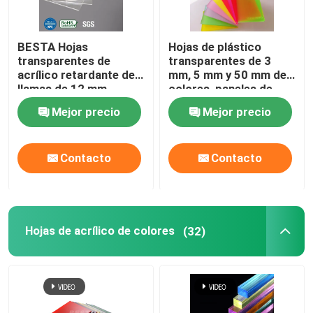
Esfera acrílica sólida
BESTA Hojas
Hojas de plástico
transparentes de
transparentes de 3
Hojas de acrílico de espejo
acrílico retardante de
mm, 5 mm y 50 mm de
llamas de 12 mm
colores, paneles de
personalizables
pared acrílicos
Mejor precio
Mejor precio
transparentes
Hojas acrílicas decorativas
Contacto
Contacto
Hojas de acrílico de colores
(32)