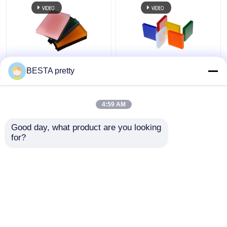
2.8-15mm lámina de
Guía de luz de
BESTA pretty
acrílico fluorescente
poliestireno Hoja
de neón brillante con
acrílica Paneles de
luz LED
pared acrílicos
4:59 AM
Decorativos 2mm-
Mejor precio
Mejor precio
15mm
Good day, what product are you looking 
for?
Contacto
Contacto
Vea más