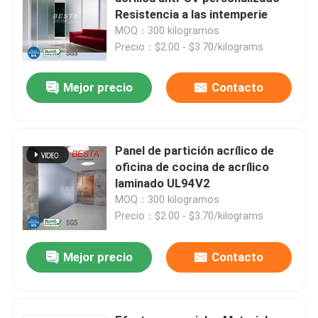
Resistencia a las intemperie
MOQ：300 kilogramos
Sobre nosotros
Precio：$2.00 - $3.70/kilograms
Recorrido por la fábrica
Mejor precio
Contacto
Control de calidad
Panel de partición acrílico de
oficina de cocina de acrílico
Póngase en contacto
laminado UL94V2
MOQ：300 kilogramos
Precio：$2.00 - $3.70/kilograms
Noticias
Mejor precio
Contacto
Casos de trabajo
Solicitar una cita