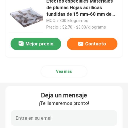
Efectos especiales Materiales
de plumas Hojas acrílicas
fundidas de 15 mm-60 mm de
Hojas de acrílico fundido
espesor
MOQ：300 kilogramos
Precio：$2.70 - $3.00/kilograms
Hojas de acrílico transparentes
Mejor precio
Contacto
Hojas de acrílico de colores
Esculturas de arte acrílico
Vea más
Muebles de acrílico modernos
Deja un mensaje
¡Te llamaremos pronto!
Hoja de acrílico de la guía ligera
Hoja de acrílico sacada