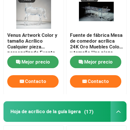
Venus Artwork Color y
Fuente de fábrica Mesa
tamaño Acrílico
de comedor acrílica
Cualquier pieza
24K Oro Muebles Color
personalizada Fuente
y tamaño Una pieza
de fábrica Arte acrílico
personalizada
Mejor precio
Mejor precio
Contacto
Contacto
Hoja de acrílico de la guía ligera
(17)