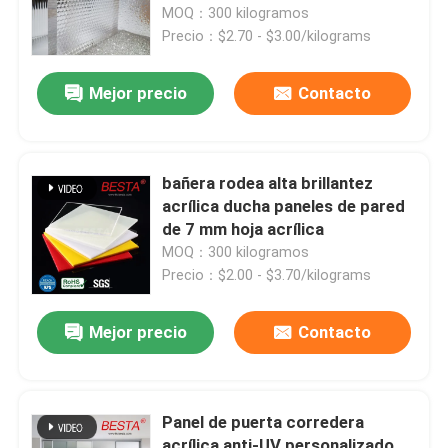
40mm
MOQ：300 kilogramos
Precio：$2.70 - $3.00/kilograms
Mejor precio
Contacto
bañera rodea alta brillantez
acrílica ducha paneles de pared
de 7 mm hoja acrílica
MOQ：300 kilogramos
Precio：$2.00 - $3.70/kilograms
En casa
Mejor precio
Contacto
Productos
Panel de puerta corredera
Los vídeos
acrílica anti-UV personalizado