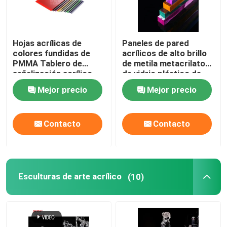
Hojas acrílicas de
Paneles de pared
colores fundidas de
acrílicos de alto brillo
PMMA Tablero de
de metila metacrilato
señalización acrílico
de vidrio plástico de
LED 4ft X 8ft
hoja 2-120mm
Mejor precio
Mejor precio
Contacto
Contacto
Esculturas de arte acrílico
(10)