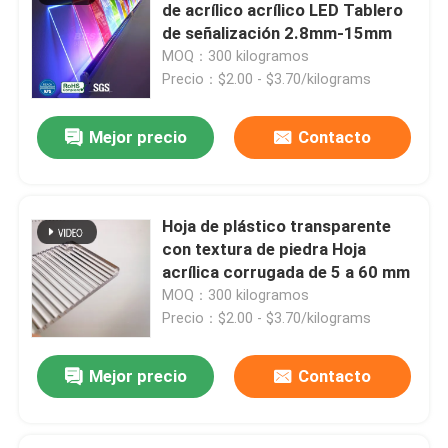
de acrílico acrílico LED Tablero
de señalización 2.8mm-15mm
Sobre nosotros
MOQ：300 kilogramos
Precio：$2.00 - $3.70/kilograms
Recorrido por la fábrica
Mejor precio
Contacto
Control de calidad
Hoja de plástico transparente
Póngase en contacto
con textura de piedra Hoja
acrílica corrugada de 5 a 60 mm
MOQ：300 kilogramos
Noticias
Precio：$2.00 - $3.70/kilograms
Casos de trabajo
Mejor precio
Contacto
Solicitar una cita