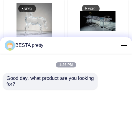
Venus Artwork Color y
Fuente de fábrica Mesa
BESTA pretty
tamaño Acrílico
de comedor acrílica
Cualquier pieza
24K Oro Muebles Color
personalizada Fuente
y tamaño Una pieza
1:26 PM
de fábrica Arte acrílico
personalizada
Mejor precio
Mejor precio
Good day, what product are you looking 
for?
Contacto
Contacto
Vea más