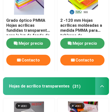
Esfera acrílica sólida
Grado óptico PMMA
2 -120 mm Hojas
Hojas acrílicas
acrílicas moldeadas a
Hojas de acrílico de espejo
fundidas transparentes
medida PMMA para
para la luz de fondo de
tableros de
la cubierta del difusor
señalización acrílicos
Hojas acrílicas decorativas
Mejor precio
Mejor precio
con led
Contacto
Contacto
Hojas de acrílico transparentes
(31)