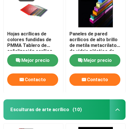
Hojas acrílicas de
Paneles de pared
colores fundidas de
acrílicos de alto brillo
PMMA Tablero de
de metila metacrilato
señalización acrílico
de vidrio plástico de
LED 4ft X 8ft
hoja 2-120mm
Mejor precio
Mejor precio
Contacto
Contacto
Esculturas de arte acrílico
(10)