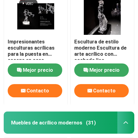
Impresionantes
Escultura de estilo
esculturas acrílicas
moderno Escultura de
para la puesta en
arte acrílico con
escena en casa
acabado liso
Mejor precio
Mejor precio
Contacto
Contacto
Muebles de acrílico modernos
(31)