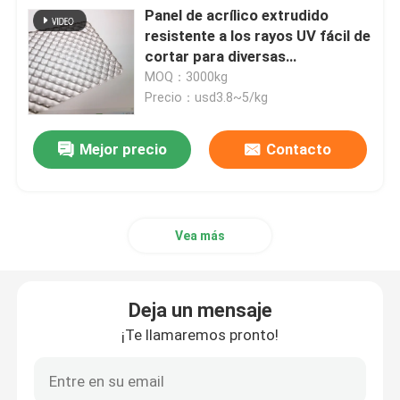
Panel de acrílico extrudido
resistente a los rayos UV fácil de
Hojas de acrílico fundido
cortar para diversas
aplicaciones
MOQ：3000kg
Precio：usd3.8~5/kg
Hojas de acrílico transparentes
Mejor precio
Contacto
Hojas de acrílico de colores
Esculturas de arte acrílico
Vea más
Muebles de acrílico modernos
Deja un mensaje
Hoja de acrílico de la guía ligera
¡Te llamaremos pronto!
Hoja de acrílico sacada