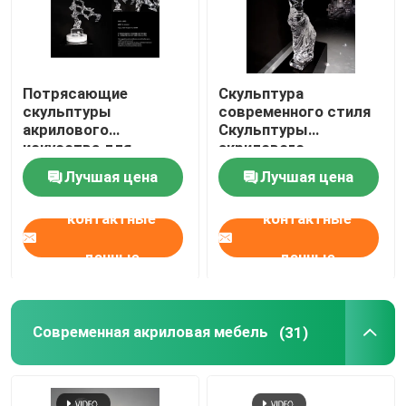
Потрясающие
Скульптура
скульптуры
современного стиля
акрилового
Скульптуры
искусства для
акрилового
домашней
искусства с гладкой
Лучшая цена
Лучшая цена
постановки
отделкой
контактные
контактные
данные
данные
Современная акриловая мебель
(31)