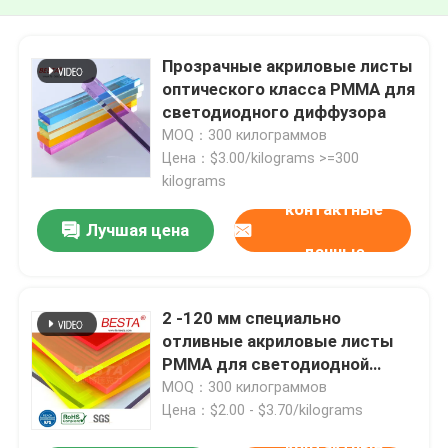
Прозрачные акриловые листы
оптического класса PMMA для
светодиодного диффузора
MOQ：300 килограммов
Цена：$3.00/kilograms >=300
kilograms
контактные
Лучшая цена
данные
2 -120 мм специально
отливные акриловые листы
PMMA для светодиодной
акриловой вывески
MOQ：300 килограммов
Цена：$2.00 - $3.70/kilograms
контактные