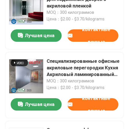
акриловой пленкой
MOQ：300 килограммов
О нас
Цена：$2.00 - $3.70/kilograms
контактные
Экскурсия по заводу
Лучшая цена
данные
Контроль качества
Специализированные офисные
акриловые перегородки Кухня
Свяжитесь с нами
Акриловый ламинированный
лист UL94V2
MOQ：300 килограммов
Цена：$2.00 - $3.70/kilograms
Новости
контактные
Лучшая цена
Случаи
данные
Запросите цитату