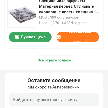
Специальные эффекты
Материал перьев Отливные
акриловые листы толщина 15-
Литые акриловые листы
60 мм
MOQ：300 килограммов
Цена：$2.70 - $3.00/kilograms
Прозрачные акриловые листы
контактные
Лучшая цена
данные
Цветные акриловые листы
Скульптуры акрилового искусства
Осмотрите больше
Современная акриловая мебель
Оставьте сообщение
Мы скоро тебе перезвоним!
Лист световода акриловый
Прессованный акриловый лист