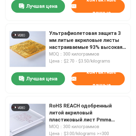
Лучшая цена
данные
Ультрафиолетовая защита 3
мм литые акриловые листы
настраиваемые 93% высокая
светопроницаемость
MOQ：300 килограммов
Цена：$2.70 - $3.50/kilograms
контактные
Лучшая цена
данные
RoHS REACH одобренный
литой акриловый
пластиковый лист Pmma
акриловый лист 1100x2440 мм
MOQ：300 килограммов
Цена：$3.00/kilograms >=300