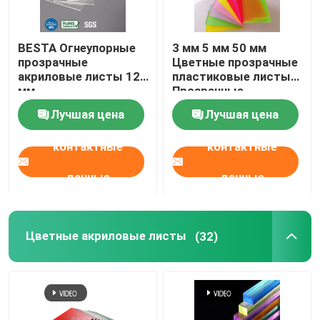
Твердая акриловая сфера
BESTA Огнеупорные
3 мм 5 мм 50 мм
прозрачные
Цветные прозрачные
Зеркальные акриловые листы
акриловые листы 12
пластиковые листы
мм
Прозрачные
акриловые стеновые
Лучшая цена
Лучшая цена
панели
Декоративные акриловые листы
контактные
контактные
данные
данные
Цветные акриловые листы
(32)