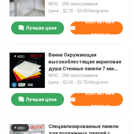
стенка 5 мм - 40 мм
MOQ：300 килограммов
Цена：$2.70 - $3.00/kilograms
контактные
Лучшая цена
данные
Ванна Окружающая
высокоблестящая акриловая
душа Стенные панели 7 мм
акриловый лист
MOQ：300 килограммов
Цена：$2.00 - $3.70/kilograms
контактные
Домой
Лучшая цена
данные
Продукты
Специализированные панели
Видеозаписи
для подвижных дверей с