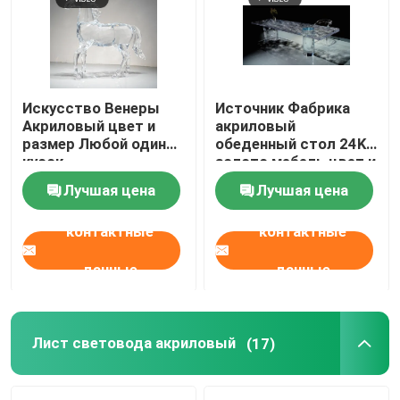
Искусство Венеры
Источник Фабрика
Акриловый цвет и
акриловый
размер Любой один
обеденный стол 24K
кусок
золото мебель цвет и
размер Один кусок на
Лучшая цена
Лучшая цена
заказ
контактные
контактные
данные
данные
Лист световода акриловый
(17)