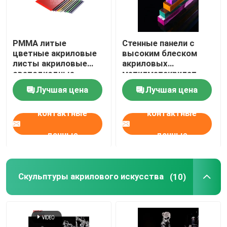
PMMA литые
Стенные панели с
цветные акриловые
высоким блеском
листы акриловые
акриловых
светодиодные
метилметакрилат
вывески 4ft x 8ft
пластиковый
Лучшая цена
Лучшая цена
стеклянный лист 2-
120 мм
контактные
контактные
данные
данные
Скульптуры акрилового искусства
(10)