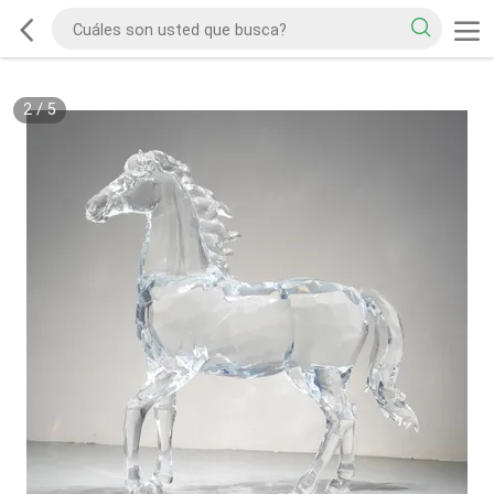
2
/
5