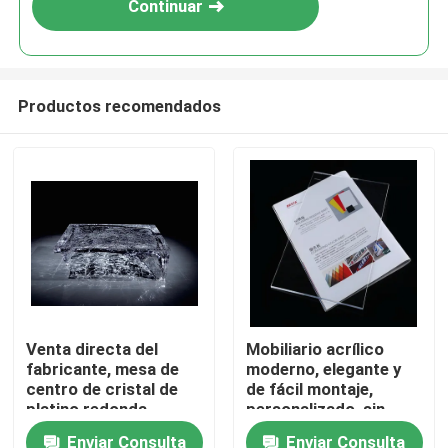
Continuar
Productos recomendados
En casa
Venta directa del
Mobiliario acrílico
fabricante, mesa de
moderno, elegante y
Productos
centro de cristal de
de fácil montaje,
platino redonda
personalizado, sin
tallada en hielo para
necesidad de montaje,
Enviar Consulta
Enviar Consulta
Los vídeos