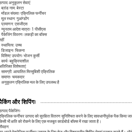
उत्पाद अनुकूलन सेवाएं:
- ब्रांड नाम: बेस्टा
- मॉडल संख्याः एक्रिलिक फर्नीचर
- मूल स्थान: गुआंग्डोंग
- प्रमाणन: एसजीएस
- न्यूनतम आदेश मात्राः 1 पीसीएस
- पैकेजिंग विवरणः लकड़ी का बॉक्स
नहीं
- स्थायित्व: उच्च
- डिजाइनः चिकना
- विशिष्ट उपयोगः भोजन कुर्सी
- कार्यः बहुक्रियाशील
अतिरिक्त विशेषताएं:
- सामग्री: आयातित मित्सुबिशी एक्रिलिक
- समाप्तः चमकदार
- अनुकूलन एक्रिलिक मल के लिए उपलब्ध है
पैकिंग और शिपिंगः
उत्पाद पैकेजिंगः
एक्रिलिक फर्नीचर उत्पाद को सुरक्षित वितरण सुनिश्चित करने के लिए सावधानीपूर्वक पैक किया जाता
किसी भी क्षति को रोकने के लिए एक मजबूत कार्डबोर्ड बॉक्स में रखा जाता है।
नौवहन: