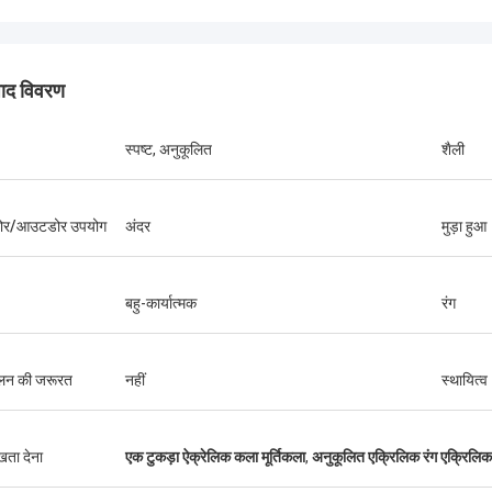
पाद विवरण
स्पष्ट, अनुकूलित
शैली
ोर/आउटडोर उपयोग
अंदर
मुड़ा हुआ
बहु-कार्यात्मक
रंग
बेन्सन
ेलन की जरूरत
नहीं
स्थायित्व
चाहता हूं कि आपके उत्पाद बहुत अच्छे हैं. आपके
ों के लिए धन्यवाद, बिक्री के बाद भी अच्छी
ुखता देना
एक टुकड़ा ऐक्रेलिक कला मूर्तिकला
,
अनुकूलित एक्रिलिक रंग एक्रिलि