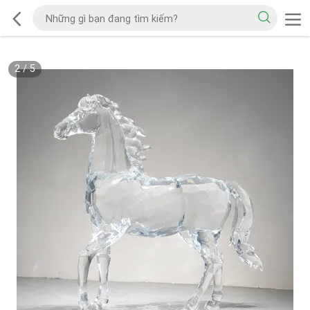
2
/
5