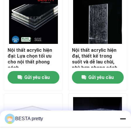
Về chúng tôi
Chuyến tham quan nhà máy
Nội thất acrylic hiện
Nội thất acrylic hiện
Kiểm soát chất lượng
đại: Lựa chọn tối ưu
đại, thiết kế trong
cho nội thất phong
suốt và dễ lau chùi,
cách
phù hợp phong cách
Liên hệ với chúng tôi
hiện đại
Gửi yêu cầu
Gửi yêu cầu
Tin tức
Các vụ án
BESTA pretty
Yêu cầu báo giá