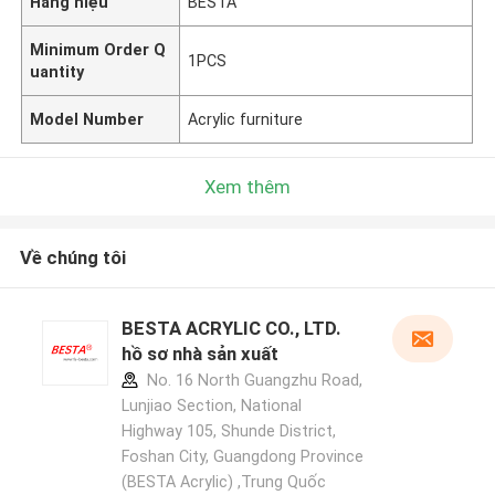
Hàng hiệu
BESTA
Minimum Order Q
1PCS
uantity
Model Number
Acrylic furniture
Xem thêm
Về chúng tôi
BESTA ACRYLIC CO., LTD.
hồ sơ nhà sản xuất
No. 16 North Guangzhu Road,
Lunjiao Section, National
Highway 105, Shunde District,
Foshan City, Guangdong Province
(BESTA Acrylic) ,Trung Quốc