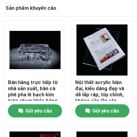
Sản phẩm khuyến cáo
Bán hàng trực tiếp từ
Nội thất acrylic hiện
nhà sản xuất, bàn cà
đại, kiểu dáng đẹp và
phê pha lê bạch kim
dễ lắp ráp, tùy chỉnh,
Nhà
tròn chạm khắc băng
không cần lắp ráp,
trang trí nhà cửa, có
màu sắc tùy chỉnh
Gửi yêu cầu
Gửi yêu cầu
thể tùy chỉnh
Sản phẩm
video