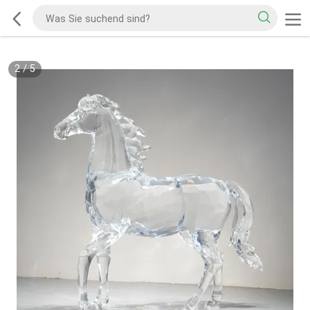
2
/
5