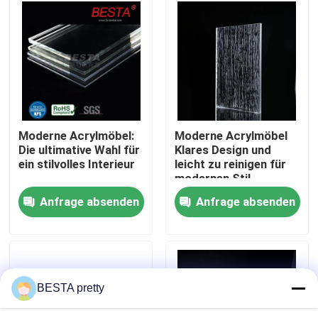
Über uns
Werksbesichtigung
Qualitätskontrolle
Moderne Acrylmöbel:
Moderne Acrylmöbel
Die ultimative Wahl für
Klares Design und
ein stilvolles Interieur
leicht zu reinigen für
Kontakt mit uns
modernen Stil
Wartung
Anfrage absenden
Anfrage absenden
Neuigkeiten
Rechtssachen
BESTA pretty
Bitte um ein Angebot