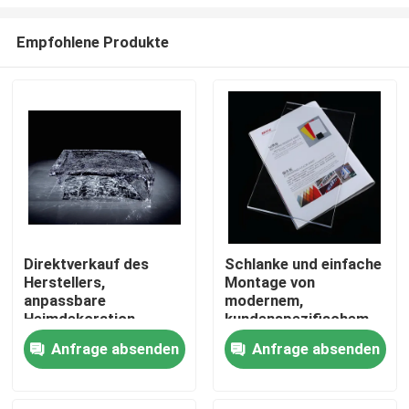
Empfohlene Produkte
Direktverkauf des
Schlanke und einfache
Herstellers,
Montage von
Zu Hause
anpassbare
modernem,
Heimdekoration
kundenspezifischem
Eisschnitzerei runder
Acryl-Möbel ohne
Produkte
Anfrage absenden
Anfrage absenden
Platin-Kristall-
Montage erforderlich,
Couchtisch
anpassbare Farben
Videos