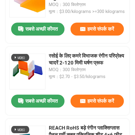
MOQ：300 किलोग्राम
मूल्य：$3.00/kilograms >=300 kilograms
हमारे बारे में
सबसे अच्छी कीमत
हमसे संपर्क करें
कारखाने का दौरा
गुणवत्ता नियंत्रण
रसोई के लिए कमरे विभाजक रंगीन परिप्रेक्ष्य
चादरें 2-120 मिमी घर्षण प्रूफ
MOQ：300 किलोग्राम
हमसे संपर्क करें
मूल्य：$2.70 - $3.50/kilograms
समाचार
सबसे अच्छी कीमत
हमसे संपर्क करें
मामले
REACH RoHS बड़े रंगीन प्लाक्सिग्लास
एक उद्धरण का अनुरोध करें
पैनल गर्मी सबूत एक्रिलिक शीट 4x6 फीट