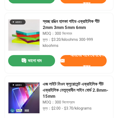
করুন
স্বচ্ছ রঙিন হালকা গাইড এক্রাইলিক শীট
2mm 3mm 5mm 6mm
MOQ：300 কিলোহম
মূল্য：$3.20/kiloohms 300-999
kiloohms
আমাদের সাথে যোগাযোগ
ভালো দাম
করুন
বাড়ি
এজ লাইট নিওন ফ্লুরোসেন্ট এক্রাইলিক শীট
এক্রাইলিক নেতৃত্বাধীন সাইন বোর্ড 2.8mm-
15mm
পণ্য
MOQ：300 কিলোগ্রাম
মূল্য：$2.00 - $3.70/kilograms
ভিডিও
আমাদের সাথে যোগাযোগ