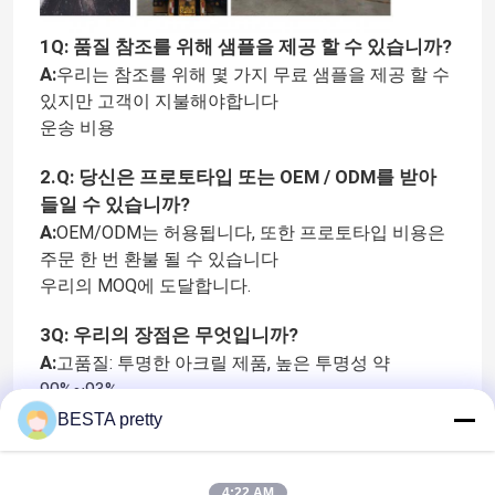
1Q: 품질 참조를 위해 샘플을 제공 할 수 있습니까?
우리 에 관한 것
A:
우리는 참조를 위해 몇 가지 무료 샘플을 제공 할 수
있지만 고객이 지불해야합니다
운송 비용
공장 투어
2.Q: 당신은 프로토타입 또는 OEM / ODM를 받아
품질 관리
들일 수 있습니까?
A:
OEM/ODM는 허용됩니다, 또한 프로토타입 비용은
주문 한 번 환불 될 수 있습니다
저희와 연락
우리의 MOQ에 도달합니다.
3Q: 우리의 장점은 무엇입니까?
뉴스
A:
고품질: 투명한 아크릴 제품, 높은 투명성 약
90%~93%
사건
+/-0.1mm 이내, 거품이 없고, 표면에는 튀김이 없습니
BESTA pretty
다.
경쟁력 있는 가격: 투명한 최선 가격
인용 을 요청 하십시오
4:22 AM