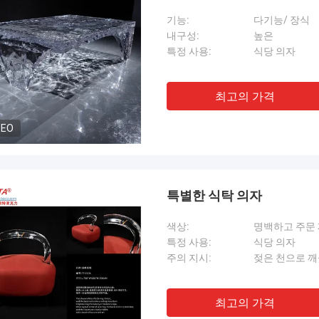
기능:
다기능/ 장식
내구성:
높은
특정 사용:
식당 의자
최고의 가격
DEO
특별한 식탁 의자
색상:
명백하고 주문
특정 사용:
식당 의자
주의 지시:
젖은 천으로 
최고의 가격