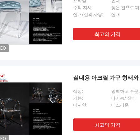
스타일:
현대
주의 지시:
젖은 천으로 
실내/실외 사용:
실내
최고의 가격
DEO
실내용 아크릴 가구 형태와
색상:
명백하고 주문
기능:
다기능/ 장식
디자인:
매끄러운
최고의 가격
DEO