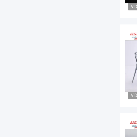
VI
VI