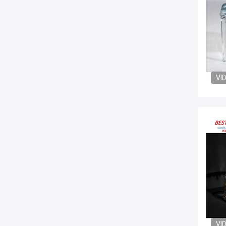
VI
VI