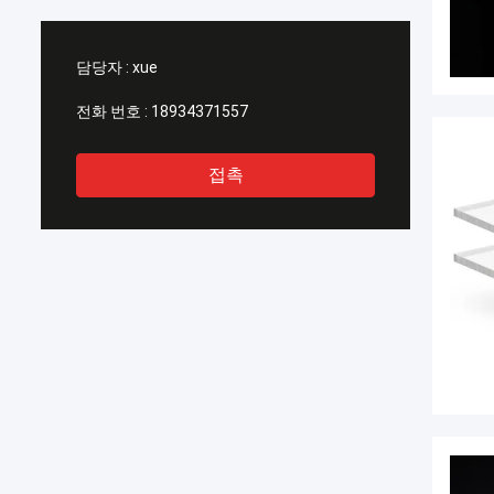
담당자 :
xue
전화 번호 :
18934371557
접촉