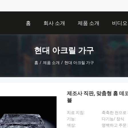
홈
회사 소개
제품 소개
비디오
현대 아크릴 가구
홈
/
제품 소개
/
현대 아크릴 가구
제조사 직판, 맞춤형 홈 데
블
치료 지침:
축축한 천으로
기능:
다기능/ 장식
색상:
명백하고 주문