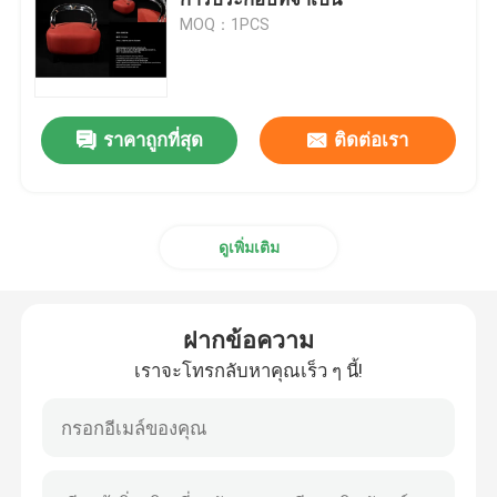
MOQ：1PCS
แผ่นอะคริลิกหล่อ
แผ่นอะคริลิกโปร่งใส
ราคาถูกที่สุด
ติดต่อเรา
แผ่นอะคริลิกสี
ดูเพิ่มเติม
รูปปั้นอาคริลิก
ฝากข้อความ
เฟอร์นิเจอร์ อาคริลิก ใหม่
เราจะโทรกลับหาคุณเร็ว ๆ นี้!
แผ่นอะคริลิกไลท์ไกด์
แผ่นอะครีลิคอัดขึ้นรูป