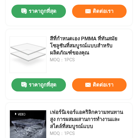
ราคาถูกที่สุด
ติดต่อเรา
สีที่กำหนดเอง PMMA ที่ทันสมัย
โซลูชันที่สมบูรณ์แบบสำหรับ
ผลิตภัณฑ์ของคุณ
MOQ：1PCS
ราคาถูกที่สุด
ติดต่อเรา
เฟอร์นิเจอร์แอคริลิกความทนทาน
สูง การผสมผสานการทํางานและ
สไตล์ที่สมบูรณ์แบบ
MOQ：1PCS