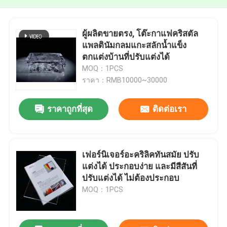
ผู้ผลิตขายตรง, โต๊ะกาแฟคริสตัล
แพลตินัมกลมแกะสลักน้ำแข็ง
ตกแต่งบ้านที่ปรับแต่งได้
MOQ：1PCS
ราคา：RMB10000~30000
ราคาถูกที่สุด
ติดต่อเรา
เฟอร์นิเจอร์อะคริลิคทันสมัย ​​ปรับ
แต่งได้ ประกอบง่าย และมีสีสันที่
ปรับแต่งได้ ไม่ต้องประกอบ
MOQ：1PCS