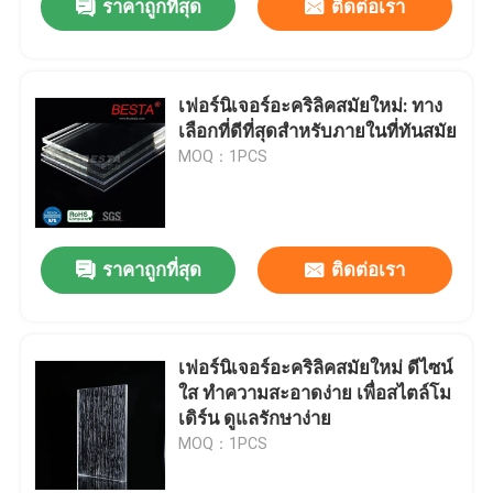
ราคาถูกที่สุด
ติดต่อเรา
เฟอร์นิเจอร์อะคริลิคสมัยใหม่: ทาง
เลือกที่ดีที่สุดสำหรับภายในที่ทันสมัย
MOQ：1PCS
ราคาถูกที่สุด
ติดต่อเรา
เฟอร์นิเจอร์อะคริลิคสมัยใหม่ ดีไซน์
ใส ทำความสะอาดง่าย เพื่อสไตล์โม
เดิร์น ดูแลรักษาง่าย
MOQ：1PCS