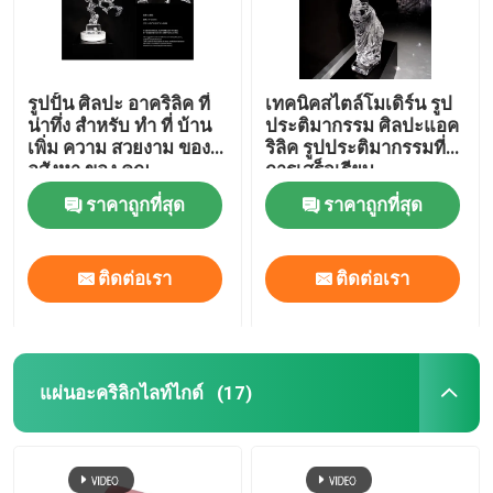
รูปปั้น ศิลปะ อาคริลิค ที่
เทคนิคสไตล์โมเดิร์น รูป
น่าทึ่ง สําหรับ ทํา ที่ บ้าน
ประติมากรรม ศิลปะแอค
เพิ่ม ความ สวยงาม ของ
ริลิค รูปประติมากรรมที่มี
อสังหา ของ คุณ
การเสร็จเรียบ
ราคาถูกที่สุด
ราคาถูกที่สุด
ติดต่อเรา
ติดต่อเรา
แผ่นอะคริลิกไลท์ไกด์
(17)