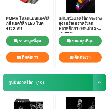
PMMA โหลดแผ่นแอคริลิ
แผ่นผนังแอคริลิกกระจ่าง
กสี แอคริลิก LED โบด
สูง เมธีลเมธาครีเลต
4ft X 8ft
พลาสติกกระจกแผ่น 2-
120mm
ราคาถูกที่สุด
ราคาถูกที่สุด
ติดต่อเรา
ติดต่อเรา
รูปปั้นอาคริลิก
(10)