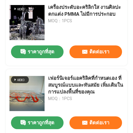
เครื่องประดับอะคริลิกใส งานศิลปะ
ตกแต่ง PMMA ไม่มีการประกอบ
MOQ：1PCS
ราคาถูกที่สุด
ติดต่อเรา
เฟอร์นิเจอร์แอคริลิคที่กําหนดเอง ที่
สมบูรณ์แบบและทันสมัย เพิ่มเติมใน
การแปลงพื้นที่ของคุณ
MOQ：1PCS
ราคาถูกที่สุด
ติดต่อเรา