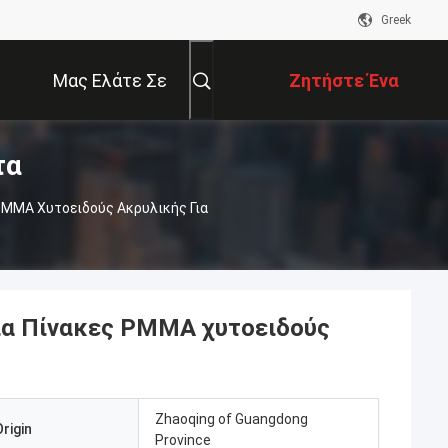
Greek
Μας Ελάτε Σε
Ζητήστε Ένα
τα
Επαφή Με
Απόσπασμα
PMMA Χυτοειδούς Ακρυλικής Για
ία Πίνακες PMMA χυτοειδούς
Zhaoqing of Guangdong
rigin
Province