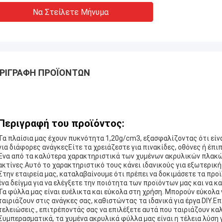
Να Στείλετε Μήνυμα
ΡΙΓΡΑΦΉ ΠΡΟΪΌΝΤΩΝ
Περιγραφή του προϊόντος:
Τα πλαίσια μας έχουν πυκνότητα 1,20g/cm3, εξασφαλίζοντας ότι είνα
για διάφορες ανάγκεςΕίτε τα χρειάζεστε για πινακίδες, οθόνες ή έπι
Ένα από τα καλύτερα χαρακτηριστικά των χυμένων ακρυλικών πλακών
ακτίνες.Αυτό το χαρακτηριστικό τους κάνει ιδανικούς για εξωτερική 
Στην εταιρεία μας, καταλαβαίνουμε ότι πρέπει να δοκιμάσετε τα προ
ένα δείγμα για να ελέγξετε την ποιότητα των προϊόντων μας και να κ
Τα φύλλα μας είναι ευέλικτα και εύκολα στη χρήση. Μπορούν εύκολα ν
ταιριάζουν στις ανάγκες σας, καθιστώντας τα ιδανικά για έργα DIY.Ε
τελειώσεις., επιτρέποντάς σας να επιλέξετε αυτά που ταιριάζουν κα
Συμπερασματικά, τα χυμένα ακρυλικά φύλλα μας είναι η τέλεια λύση γ