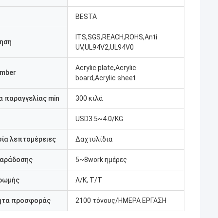
BESTA
ITS,SGS,REACH,ROHS,Anti
ηση
UV,UL94V2,UL94V0
Acrylic plate,Acrylic
umber
board,Acrylic sheet
 παραγγελίας min
300 κιλά
USD3.5~4.0/KG
ία λεπτομέρειες
Δαχτυλίδια
παράδοσης
5~8work ημέρες
ρωμής
Λ/Κ, Τ/Τ
ητα προσφοράς
2100 τόνους/ΗΜΕΡΑ ΕΡΓΑΣΗ