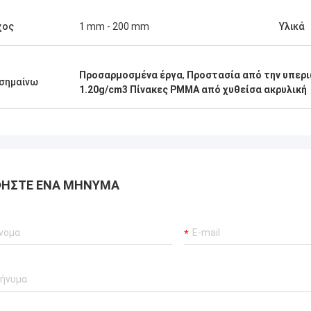
χος
1 mm - 200 mm
Υλικά
Προσαρμοσμένα έργα
,
Προστασία από την υπερι
σημαίνω
1.20g/cm3 Πίνακες PMMA από χυθείσα ακρυλική
ΉΣΤΕ ΈΝΑ ΜΉΝΥΜΑ