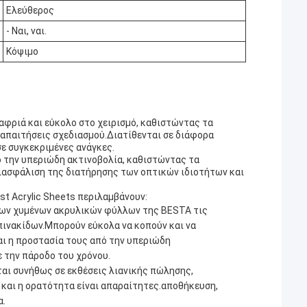
Ελεύθερος
- Ναι, ναι.
Κόψιμο
αφριά και εύκολο στο χειρισμό, καθιστώντας τα
ς απαιτήσεις σχεδιασμού.Διατίθενται σε διάφορα
σε συγκεκριμένες ανάγκες.
ό την υπεριώδη ακτινοβολία, καθιστώντας τα
διασφάλιση της διατήρησης των οπτικών ιδιοτήτων και
t Acrylic Sheets περιλαμβάνουν:
ς των χυμένων ακρυλικών φύλλων της BESTA τις
πινακίδων.Μπορούν εύκολα να κοπούν και να
αι η προστασία τους από την υπεριώδη
ε την πάροδο του χρόνου.
αι συνήθως σε εκθέσεις λιανικής πώλησης,
 και η ορατότητα είναι απαραίτητες.αποθήκευση,
α.