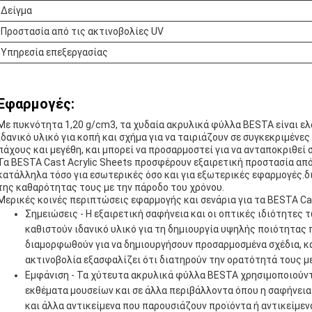
Δείγμα
Προστασία από τις ακτινοβολίες UV
Υπηρεσία επεξεργασίας
Εφαρμογές:
Με πυκνότητα 1,20 g/cm3, τα χυδαία ακρυλικά φύλλα BESTA είναι ελ
ιδανικό υλικό για κοπή και σχήμα για να ταιριάζουν σε συγκεκριμένε
πάχους και μεγέθη, και μπορεί να προσαρμοστεί για να ανταποκριθεί 
Τα BESTA Cast Acrylic Sheets προσφέρουν εξαιρετική προστασία απ
κατάλληλα τόσο για εσωτερικές όσο και για εξωτερικές εφαρμογές.
της καθαρότητας τους με την πάροδο του χρόνου.
Μερικές κοινές περιπτώσεις εφαρμογής και σενάρια για τα BESTA Cas
Σημειώσεις - Η εξαιρετική σαφήνεια και οι οπτικές ιδιότητε
καθιστούν ιδανικό υλικό για τη δημιουργία υψηλής ποιότητας 
διαμορφωθούν για να δημιουργήσουν προσαρμοσμένα σχέδια, κ
ακτινοβολία εξασφαλίζει ότι διατηρούν την ορατότητά τους μ
Εμφάνιση - Τα χύτευτα ακρυλικά φύλλα BESTA χρησιμοποιούντ
εκθέματα μουσείων και σε άλλα περιβάλλοντα όπου η σαφήνεια
και άλλα αντικείμενα που παρουσιάζουν προϊόντα ή αντικείμεν