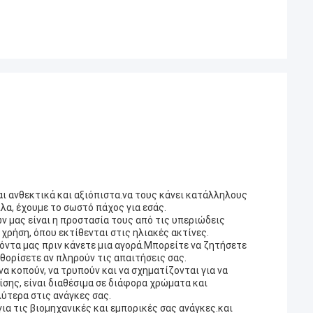
ι ανθεκτικά και αξιόπιστα.να τους κάνει κατάλληλους
πλα, έχουμε το σωστό πάχος για εσάς.
 μας είναι η προστασία τους από τις υπεριώδεις
χρήση, όπου εκτίθενται στις ηλιακές ακτίνες.
ϊόντα μας πριν κάνετε μια αγορά.Μπορείτε να ζητήσετε
αθορίσετε αν πληρούν τις απαιτήσεις σας.
α κοπούν, να τρυπούν και να σχηματίζονται για να
πίσης, είναι διαθέσιμα σε διάφορα χρώματα και
λύτερα στις ανάγκες σας.
ια τις βιομηχανικές και εμπορικές σας ανάγκες.και