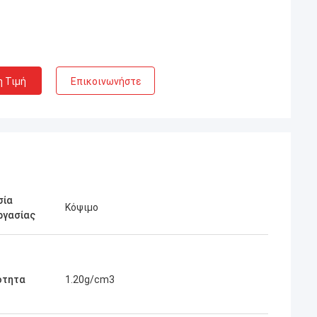
η Τιμή
Επικοινωνήστε
σία
Κόψιμο
ργασίας
ότητα
1.20g/cm3