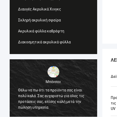
Διαυγές Ακρυλικά Χινγκς
Σκληρή ακρυλική σφαίρα
Ακρυλικά φύλλα καθρέφτη
Διακοσμητικά ακρυλικά φύλλα
ΛΕ
Δεί
Μπένσον.
Θέλω να πω ότι τα προϊόντα σας είναι
Θέλω ν
πολύ καλά. Σας ευχαριστώ για όλες τις
πολύ κ
Πρ
προτάσεις σας, επίσης καλή μετά την
προτάσ
τις
πώληση υπηρεσία.
πώλησ
UV