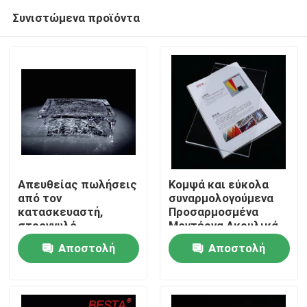
Συνιστώμενα προϊόντα
Απευθείας πωλήσεις
Κομψά και εύκολα
από τον
συναρμολογούμενα
κατασκευαστή,
Προσαρμοσμένα
Σπίτι
στρογγυλό
Μοντέρνα Ακρυλικά
τραπεζάκι καφέ από
Έπιπλα χωρίς
Αποστολή
Αποστολή
πλατίνα κρύσταλλο
Συναρμολόγηση
Προϊόντα
για διακόσμηση
Προσαρμόσιμα
ερώτησης
ερώτησης
σπιτιού,
Χρώματα
προσαρμόσιμο
Βίντεο