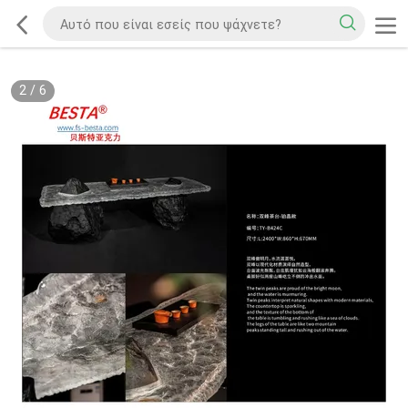
2
/
6