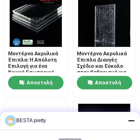
Σχετικά με εμάς
Επισκέψεις στο εργοστάσιο
Μοντέρνα Ακρυλικά
Μοντέρνα Ακρυλικά
Έλεγχος ποιότητας
Έπιπλα: Η Απόλυτη
Έπιπλα Διαυγές
Επιλογή για ένα
Σχέδιο και Εύκολο
Κομψό Εσωτερικό
στον Καθαρισμό για
Επικοινωνήστε μαζί μας
Χώρο
Μοντέρνο Στυλ
Αποστολή
Αποστολή
Συντήρησης
ερώτησης
ερώτησης
Ειδήσεις
Υποθέσεις
BESTA pretty
Ζητήστε μια προσφορά