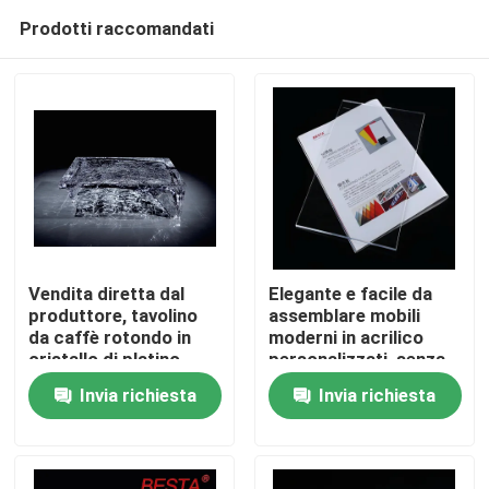
Prodotti raccomandati
Vendita diretta dal
Elegante e facile da
produttore, tavolino
assemblare mobili
da caffè rotondo in
moderni in acrilico
Casa.
cristallo di platino
personalizzati, senza
intagliato a ghiaccio
necessità di
Invia richiesta
Invia richiesta
per la decorazione
montaggio, colori
Prodotti
della casa,
personalizzabili
personalizzabile
Video