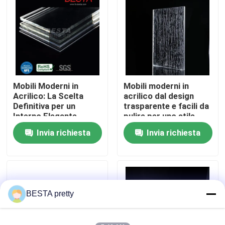
Su di noi
Visita alla fabbrica
Mobili Moderni in
Mobili moderni in
Controllo della qualità
Acrilico: La Scelta
acrilico dal design
Definitiva per un
trasparente e facili da
Interno Elegante
pulire per uno stile
Contattaci
moderno e
Invia richiesta
Invia richiesta
manutenzione
Notizie
Casi
BESTA pretty
Chiedi un preventivo