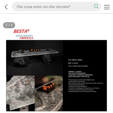
2
/
6