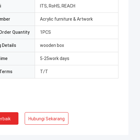
i
ITS, RoHS, REACH
umber
Acrylic furniture & Artwork
Order Quantity
1PCS
 Details
wooden box
Time
5-25work days
Terms
T/T
rbaik
Hubungi Sekarang