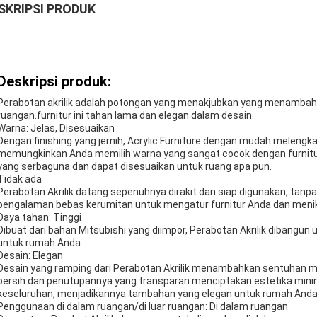
SKRIPSI PRODUK
Deskripsi produk:
Perabotan akrilik adalah potongan yang menakjubkan yang menamba
ruangan.furnitur ini tahan lama dan elegan dalam desain.
Warna: Jelas, Disesuaikan
Dengan finishing yang jernih, Acrylic Furniture dengan mudah melengkap
memungkinkan Anda memilih warna yang sangat cocok dengan furnitu
yang serbaguna dan dapat disesuaikan untuk ruang apa pun.
Tidak ada
Perabotan Akrilik datang sepenuhnya dirakit dan siap digunakan, tanpa
pengalaman bebas kerumitan untuk mengatur furnitur Anda dan meni
Daya tahan: Tinggi
Dibuat dari bahan Mitsubishi yang diimpor, Perabotan Akrilik dibangu
untuk rumah Anda.
Desain: Elegan
Desain yang ramping dari Perabotan Akrilik menambahkan sentuhan 
bersih dan penutupannya yang transparan menciptakan estetika mini
keseluruhan, menjadikannya tambahan yang elegan untuk rumah Anda
Penggunaan di dalam ruangan/di luar ruangan: Di dalam ruangan