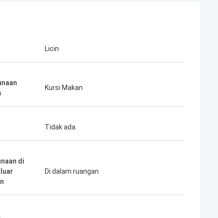
Licin
unaan
Kursi Makan
s
Tidak ada.
naan di
luar
Di dalam ruangan
an
k