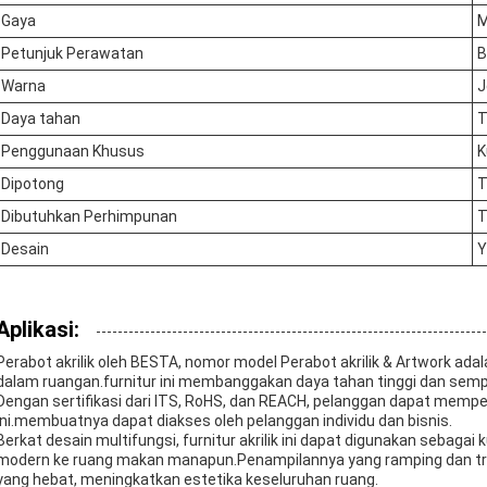
Gaya
M
Petunjuk Perawatan
B
Warna
J
Daya tahan
T
Penggunaan Khusus
K
Dipotong
T
Dibutuhkan Perhimpunan
T
Desain
Y
Aplikasi:
Perabot akrilik oleh BESTA, nomor model Perabot akrilik & Artwork a
dalam ruangan.furnitur ini membanggakan daya tahan tinggi dan semp
Dengan sertifikasi dari ITS, RoHS, dan REACH, pelanggan dapat memperc
ini.membuatnya dapat diakses oleh pelanggan individu dan bisnis.
Berkat desain multifungsi, furnitur akrilik ini dapat digunakan seb
modern ke ruang makan manapun.Penampilannya yang ramping dan t
yang hebat, meningkatkan estetika keseluruhan ruang.