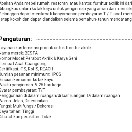
Apakah Anda mebel rumah, restoran, atau kantor, furnitur akrilik ini d
dibungkus dalam kotak kayu untuk pengiriman yang aman dan memiliki 
Pelanggan dapat menikmati kenyamanan pembayaran T / T saat membeli 
tetap kokoh dan dapat diandalkan selama bertahun-tahun mendatang
Pengaturan:
Layanan kustomisasi produk untuk furnitur akrilik:
Nama merek: BESTA
Nomor Model: Perabot Akrilik & Karya Seni
Tempat Asal: Guangdong
Sertifikasi: ITS, RoHS, REACH
Jumlah pesanan minimum: 1PCS
Rincian kemasan: kotak kayu
Waktu pengiriman: 5-25 hari kerja
Syarat pembayaran: T/T
Penggunaan di dalam ruangan/di luar ruangan: Di dalam ruangan
Warna: Jelas, Disesuaikan
Fungsi: Multifungsi/ Dekorasi
Daya tahan: Tinggi
Dibutuhkan perakitan: Tidak