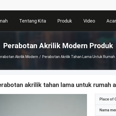
mah
Tentang Kita
Produk
Video
Aca
Perabotan Akrilik Modern Produk
rabotan Akrilik Modern
/
Perabotan Akrilik Tahan Lama Untuk Rumah 
rabotan akrilik tahan lama untuk rumah a
Place of O
Nama me