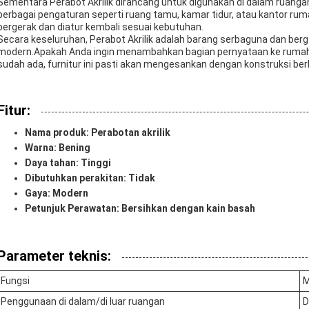
Sementara Perabot Akrilik dirancang untuk digunakan di dalam ruanga
berbagai pengaturan seperti ruang tamu, kamar tidur, atau kantor r
bergerak dan diatur kembali sesuai kebutuhan.
Secara keseluruhan, Perabot Akrilik adalah barang serbaguna dan b
modern.Apakah Anda ingin menambahkan bagian pernyataan ke rumah
sudah ada, furnitur ini pasti akan mengesankan dengan konstruksi berku
Fitur:
Nama produk: Perabotan akrilik
Warna: Bening
Daya tahan: Tinggi
Dibutuhkan perakitan: Tidak
Gaya: Modern
Petunjuk Perawatan: Bersihkan dengan kain basah
Parameter teknis:
Fungsi
M
Penggunaan di dalam/di luar ruangan
D