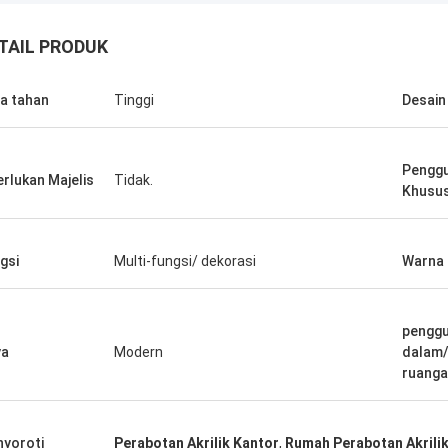
TAIL PRODUK
a tahan
Tinggi
Desain
Pengg
erlukan Majelis
Tidak.
Khusu
gsi
Multi-fungsi/ dekorasi
Warna
Benson
penggu
ngin mengatakan bahwa produk
ya
Modern
dalam/
angat bagus. Terima kasih atas
ruang
saran Anda, juga layanan purna
ng baik.
yoroti
Perabotan Akrilik Kantor
,
Rumah Perabotan Akrili