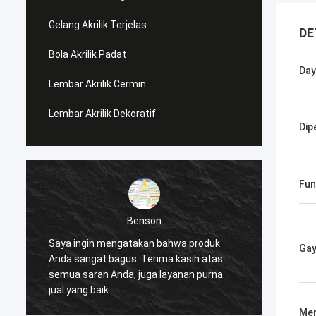
Gelang Akrilik Terjelas
DE
Bola Akrilik Padat
Day
Lembar Akrilik Cermin
Lembar Akrilik Dekoratif
Dip
Fun
Benson
Saya ingin mengatakan bahwa produk
Saya i
Ga
Anda sangat bagus. Terima kasih atas
Anda s
semua saran Anda, juga layanan purna
semua 
jual yang baik.
jual ya
Men