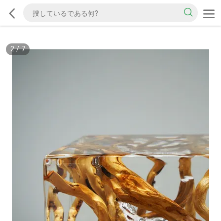
2
/
7