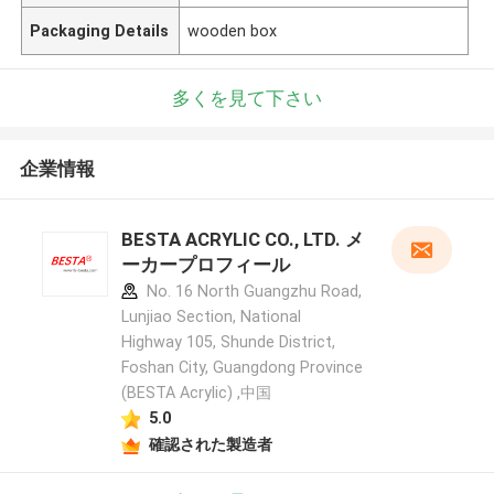
Packaging Details
wooden box
多くを見て下さい
企業情報
BESTA ACRYLIC CO., LTD. メ
ーカープロフィール
No. 16 North Guangzhu Road,
Lunjiao Section, National
Highway 105, Shunde District,
Foshan City, Guangdong Province
(BESTA Acrylic) ,中国
5.0
確認された製造者