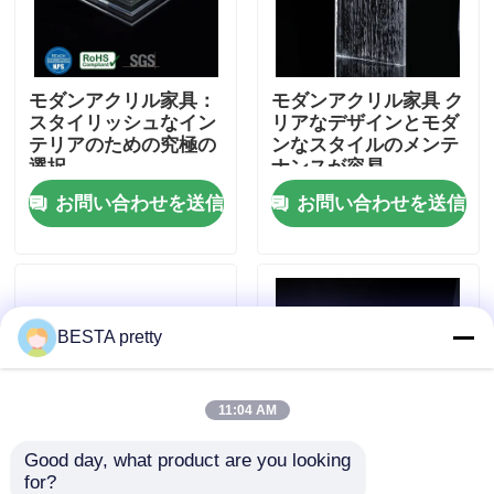
わたしたち に つい て
モダンアクリル家具：
モダンアクリル家具 ク
スタイリッシュなイン
リアなデザインとモダ
工場 ツアー
テリアのための究極の
ンなスタイルのメンテ
選択
ナンスが容易
お問い合わせを送信
お問い合わせを送信
品質管理
連絡 ください
BESTA pretty
ニュース
事件
11:04 AM
Good day, what product are you looking 
引金 を 求め て ください
for?
カスタマイズされたカ
高耐久性 アクリル家具