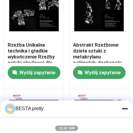
O nas
Wycieczka po fabryce
Rzeźba Unikalna
Abstrakt Rzeźbione
technika i gładkie
dzieła sztuki z
Kontrola jakości
wykończenie Rzeźby
metakrylanu
sztuki akrylowej dla
polimetylu doskonały
rynków końcowych
dodatek do
Wyślij zapytanie
Wyślij zapytanie
Skontaktuj się z nami
nowoczesnych
przestrzeni
Nowości
BESTA pretty
Sprawy
11:47 AM
Poproś o wycenę