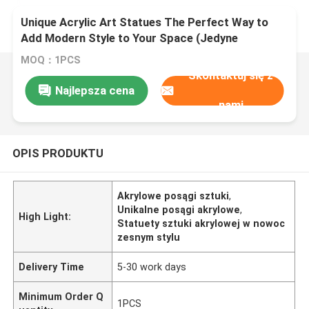
Unique Acrylic Art Statues The Perfect Way to
Add Modern Style to Your Space (Jedyne
statuetki akrylowe)
MOQ：1PCS
Skontaktuj się z
Najlepsza cena
nami
OPIS PRODUKTU
Akrylowe posągi sztuki
,
Unikalne posągi akrylowe
,
High Light:
Statuety sztuki akrylowej w nowoc
zesnym stylu
Delivery Time
5-30 work days
Minimum Order Q
1PCS