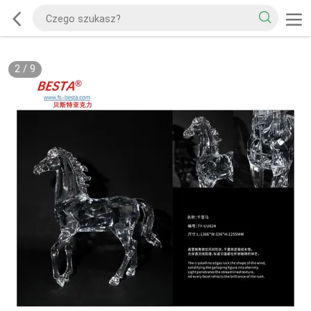
2
/
9