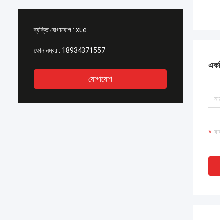
ব্যক্তি যোগাযোগ :
xue
ফোন নম্বর :
18934371557
একটি
যোগাযোগ