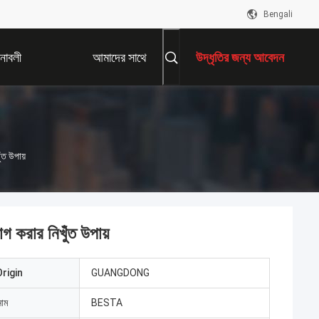
Bengali
নাবলী
আমাদের সাথে
উদ্ধৃতির জন্য আবেদন
যোগাযোগ করুন
ঁত উপায়
গ করার নিখুঁত উপায়
rigin
GUANGDONG
নাম
BESTA