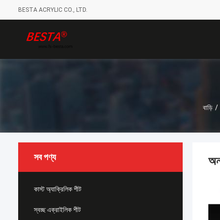
BESTA ACRYLIC CO., LTD.
বাড়ি
/
সব পণ্য
অন
কাস্ট অ্যাক্রিলিক শীট
স্বচ্ছ এক্রাইলিক শীট