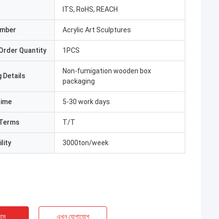
ITS, RoHS, REACH
umber
Acrylic Art Sculptures
Order Quantity
1PCS
Non-fumigation wooden box
 Details
packaging
Time
5-30 work days
Terms
T/T
lity
3000ton/week
াম
এখন যোগাযোগ