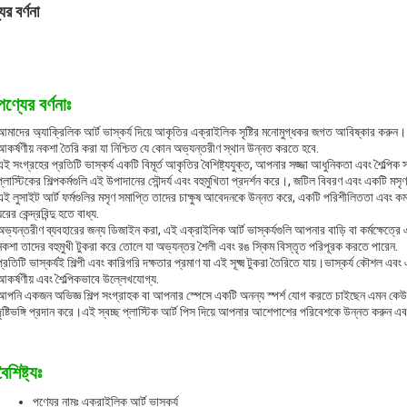
ের বর্ণনা
পণ্যের বর্ণনাঃ
আমাদের অ্যাক্রিলিক আর্ট ভাস্কর্য দিয়ে আকৃতির এক্রাইলিক সৃষ্টির মনোমুগ্ধকর জগত আবিষ্কার করুন। এই 
আকর্ষণীয় নকশা তৈরি করা যা নিশ্চিত যে কোন অভ্যন্তরীণ স্থান উন্নত করতে হবে.
এই সংগ্রহের প্রতিটি ভাস্কর্য একটি বিমূর্ত আকৃতির বৈশিষ্ট্যযুক্ত, আপনার সজ্জা আধুনিকতা এবং শৈল্
প্লাস্টিকের শিল্পকর্মগুলি এই উপাদানের সৌন্দর্য এবং বহুমুখিতা প্রদর্শন করে।, জটিল বিবরণ এবং একটি মস
এই লুসাইট আর্ট ফর্মগুলির মসৃণ সমাপ্তি তাদের চাক্ষুষ আবেদনকে উন্নত করে, একটি পরিশীলিততা এবং 
রের কেন্দ্রবিন্দু হতে বাধ্য.
অভ্যন্তরীণ ব্যবহারের জন্য ডিজাইন করা, এই এক্রাইলিক আর্ট ভাস্কর্যগুলি আপনার বাড়ি বা কর্মক্ষেত্রে 
নকশা তাদের বহুমুখী টুকরা করে তোলে যা অভ্যন্তর শৈলী এবং রঙ স্কিম বিস্তৃত পরিপূরক করতে পারেন.
প্রতিটি ভাস্কর্যই শিল্পী এবং কারিগরি দক্ষতার প্রমাণ যা এই সূক্ষ্ম টুকরা তৈরিতে যায়।ভাস্কর্য কৌশল 
আকর্ষণীয় এবং শৈল্পিকভাবে উল্লেখযোগ্য.
আপনি একজন অভিজ্ঞ শিল্প সংগ্রাহক বা আপনার স্পেসে একটি অনন্য স্পর্শ যোগ করতে চাইছেন এমন কেউ, 
দৃষ্টিভঙ্গি প্রদান করে।এই স্বচ্ছ প্লাস্টিক আর্ট পিস দিয়ে আপনার আশেপাশের পরিবেশকে উন্নত করুন এবং
বৈশিষ্ট্যঃ
পণ্যের নামঃ এক্রাইলিক আর্ট ভাস্কর্য