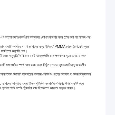
অত্যাশ্চর্য শিল্পকর্মগুলি ভাস্কর্যের কৌশল ব্যবহার করে তৈরি করা হয়,অনন্য এবং
পিক স্বাদ একটি স্পর্শ যোগ। উচ্চ মানের এক্রাইলিক / PMMA থেকে তৈরি,এই স্বচ্ছ
ৃণ সমাপ্তির অনুমতি দেয়।
কমনীয়তার অনুভূতি তৈরি করে।এই ভাস্কর্যগুলি কথোপকথনের সূচনা এবং যে কোন
একটি সমসাময়িক স্পর্শ যোগ করার জন্য নিখুঁত।তাদের ন্যূনতম কিন্তু আকর্ষণীয়
এবং এক্রাইলিক উপাদান ব্যবহারের সমন্বয় একটি সংগ্রহের ফলাফল যা উভয় চাক্ষুষভাবে
আমাদের আকৃতির এক্রাইলিক সৃষ্টিগুলি সমসাময়িক শিল্পের উপর একটি নতুন
 লুসাইট আর্ট ফর্মের সৌন্দর্যকে তার বিশুদ্ধতম আকারে অনুভব করুন।.