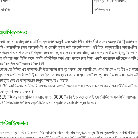
উপাদান
অ্যাক্রিলিক/পিএমএমএ
আকৃতি
সংক্ষিপ্তসার
অ্যাপ্লিকেশনঃ
বেস্টা দ্বারা অ্যাক্রিলিক আর্ট ভাস্কর্যগুলি বহুমুখী এবং আকর্ষণীয় শিল্পকর্ম যা তাদের অনন্য বৈশিষ্ট্যগুলির
এই এক্রাইলিক রজন ভাস্কর্যগুলি, যা প্লেক্সিগ্লাস আর্ট অবজেক্ট নামেও পরিচিত, অভ্যন্তরীণ জায়গাগুলি
বিভিন্ন পরিবেশে তাদের উপযুক্ত করে তোলে, যার মধ্যে রয়েছে বাড়ি, অফিস, গ্যালারী এবং ইভেন্টের স্থা
আপনি আপনার লিভিং রুমে একটি পরিশীলিত স্পর্শ যোগ করতে চান কিনা, একটি কর্পোরেট পরিবেশে একটি ফোকাল
অ্যাক্রিলিক আর্ট ভাস্কর্য বিল ফিট.
গুয়াংডংয়ে নির্মিত এই ভাস্কর্যগুলি উচ্চ মানের মান পূরণ করে এবং আইটিএস, রোএইচএস এবং রিচ এর ম
ন্যূনতম অর্ডার পরিমাণ 1 টুকরা ব্যক্তিগত ব্যবহারের জন্য বা খুচরা সেটিংসে পুনরায় বিক্রয় করার জন্য 
গ্যারান্টি দেয় যে ভাস্কর্যগুলি নিখুঁত অবস্থায় পৌঁছেছে.
5-30 কার্যদিবসের ডেলিভারি সময়ের সাথে, আপনি অর্ডার দেওয়ার পরে দ্রুত আপনার এক্রাইলিক আর্ট ভাস্ক
এবং সুরক্ষা সরবরাহ করে।
BESTA এর সাপ্তাহিক সরবরাহ ক্ষমতা 3000 টন নিশ্চিত করে যে এই হস্তনির্মিত ভাস্কর্যগুলি আপনার
এই শিল্পকর্মগুলি তৈরিতে হস্তনির্মিত এবং বিস্তারিত মনোযোগ প্রদর্শন করে.
কাস্টমাইজেশনঃ
আমাদের পণ্য কাস্টমাইজেশন পরিষেবাগুলির সাথে আপনার আকৃতির এক্রাইলিক সৃজনশীলতা কাস্টমাইজ করুন