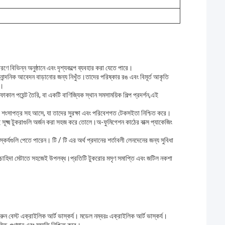
 কারণে বিভিন্ন অনুষ্ঠানে এবং দৃশ্যকল্পে ব্যবহার করা যেতে পারে।
র নান্দনিক আবেদন বাড়ানোর জন্য নিখুঁত।তাদের পরিষ্কার রঙ এবং বিমূর্ত আকৃতি
ন।
 পয়েন্ট তৈরি, বা একটি বাণিজ্যিক স্থান সমসাময়িক শিল্প প্রদর্শন,এই
তো শংসাপত্র সহ আসে, যা তাদের সুরক্ষা এবং পরিবেশগত টেকসইতা নিশ্চিত করে।
এই সূক্ষ্ম টুকরাগুলি অর্জন করা সহজ করে তোলে।অ-ফুমিগেশন কাঠের বাক্স প্যাকেজিং
র্যগুলি পেতে পারেন। টি / টি এর অর্থ প্রদানের শর্তাবলী লেনদেনের জন্য সুবিধা
 চাহিদা মেটাতে সহজেই উপলব্ধ।প্রতিটি টুকরোর মসৃণ সমাপ্তি এবং জটিল নকশা
 বেস্ট এক্রাইলিক আর্ট ভাস্কর্য। মডেল নম্বরঃ এক্রাইলিক আর্ট ভাস্কর্য।