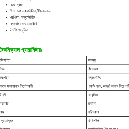
রঙঃ স্বচ্ছ
উপাদানঃ এক্রাইলিক/পিএমএমএ
বৈশিষ্ট্যঃ হস্তনির্মিত
ব্যবহারঃ অভ্যন্তরীণ
শৈলীঃ আধুনিক
টেকনিক্যাল প্যারামিটারঃ
ডিজাইন
অনন্য
থিম
শিল্পকলা
বৈশিষ্ট্য
হস্তনির্মিত
যত্ন সংক্রান্ত নির্দেশাবলী
একটি নরম, আর্দ্র কাপড় দিয়ে প
শৈলী
আধুনিক
আকার
মাঝারি
রঙ
পরিষ্কার
স্থানান্তর
টেবিলটপ