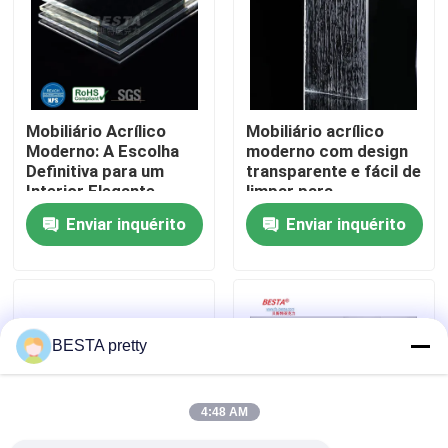
Sobre nós
Visita à fábrica
Mobiliário Acrílico
Mobiliário acrílico
Moderno: A Escolha
moderno com design
Definitiva para um
transparente e fácil de
Controle de qualidade
Interior Elegante
limpar para
manutenção de estilo
Enviar inquérito
Enviar inquérito
moderno
Contacte-nos
Notícias
BESTA pretty
Casos
4:48 AM
Solicite um orçamento