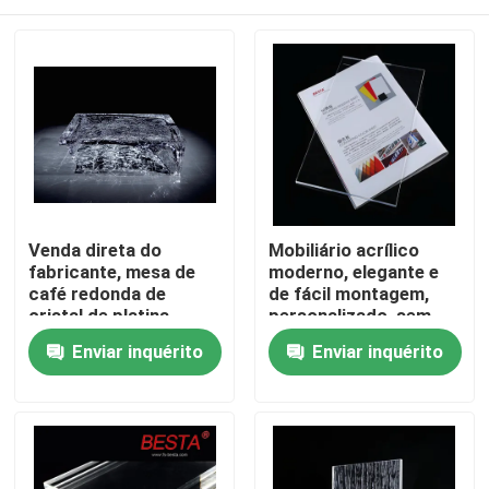
Venda direta do
Mobiliário acrílico
fabricante, mesa de
moderno, elegante e
café redonda de
de fácil montagem,
cristal de platina
personalizado, sem
entalhada em gelo
necessidade de
Para casa
Enviar inquérito
Enviar inquérito
para decoração de
montagem, cores
casa personalizável
personalizáveis
Produtos
Vídeos