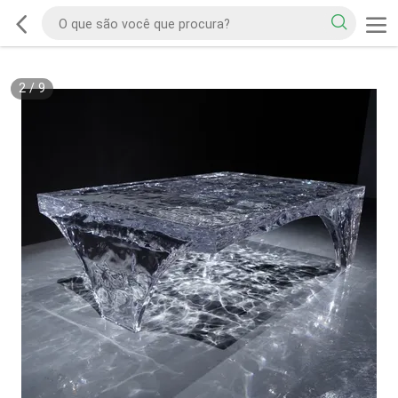
2
/
9