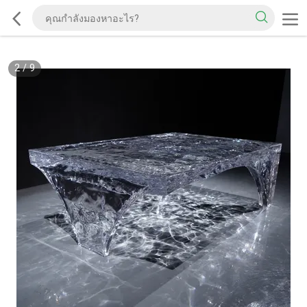
2
/
9