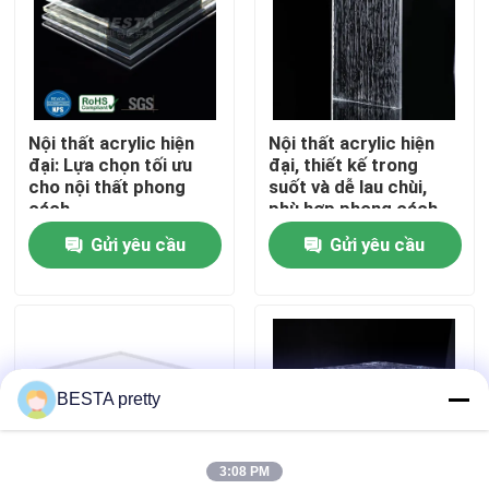
Về chúng tôi
Chuyến tham quan nhà máy
Nội thất acrylic hiện
Nội thất acrylic hiện
đại: Lựa chọn tối ưu
đại, thiết kế trong
cho nội thất phong
suốt và dễ lau chùi,
Kiểm soát chất lượng
cách
phù hợp phong cách
hiện đại
Gửi yêu cầu
Gửi yêu cầu
Liên hệ với chúng tôi
Tin tức
BESTA pretty
Các vụ án
3:08 PM
Yêu cầu báo giá