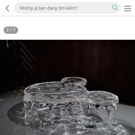
2
/
7