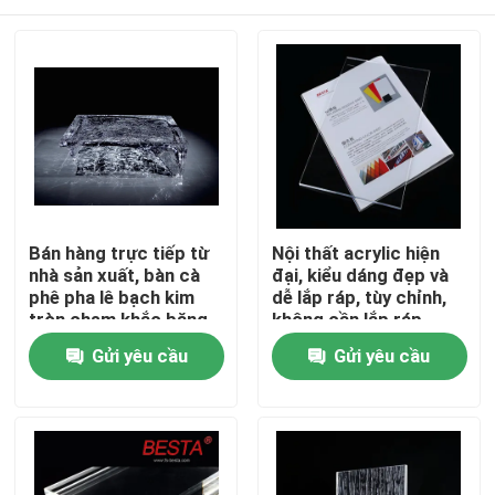
Bán hàng trực tiếp từ
Nội thất acrylic hiện
nhà sản xuất, bàn cà
đại, kiểu dáng đẹp và
phê pha lê bạch kim
dễ lắp ráp, tùy chỉnh,
tròn chạm khắc băng
không cần lắp ráp,
trang trí nhà cửa, có
màu sắc tùy chỉnh
Nhà
Gửi yêu cầu
Gửi yêu cầu
thể tùy chỉnh
Sản phẩm
video