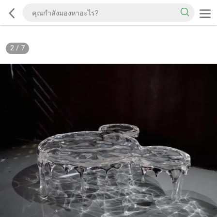
2
/
7