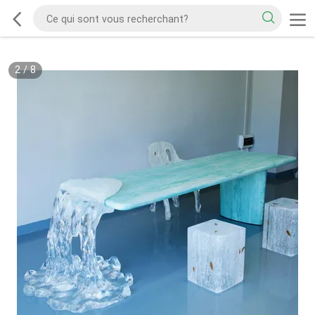
2
/
8