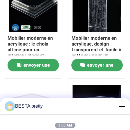
À propos de nous
Visite de l'usine
Mobilier moderne en
Mobilier moderne en
acrylique : le choix
acrylique, design
ultime pour un
transparent et facile à
Contrôle de la qualité
intérieur élégant
nettoyer pour un
entretien de style
envoyer une
envoyer une
moderne
Nous contacter
demande
demande
Nouvelles
BESTA pretty
Les affaires
3:00 AM
Demandez un devis