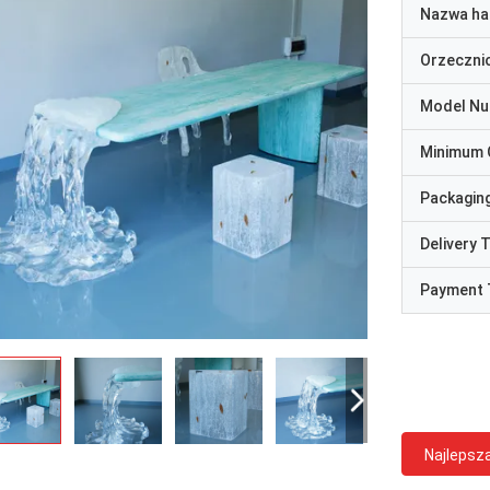
Nazwa ha
Orzeczni
Model N
Minimum 
Packaging
Delivery 
Payment 
Najlepsz