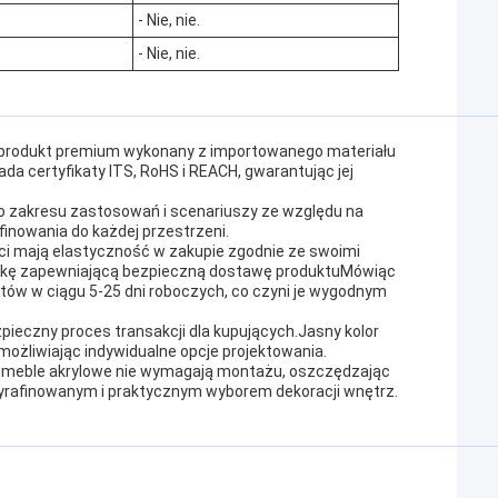
- Nie, nie.
- Nie, nie.
o produkt premium wykonany z importowanego materiału
da certyfikaty ITS, RoHS i REACH, gwarantując jej
go zakresu zastosowań i scenariuszy ze względu na
afinowania do każdej przestrzeni.
nci mają elastyczność w zakupie zgodnie ze swoimi
ynkę zapewniającą bezpieczną dostawę produktuMówiąc
entów w ciągu 5-25 dni roboczych, co czyni je wygodnym
pieczny proces transakcji dla kupujących.Jasny kolor
ożliwiając indywidualne opcje projektowania.
te meble akrylowe nie wymagają montażu, oszczędzając
ę wyrafinowanym i praktycznym wyborem dekoracji wnętrz.