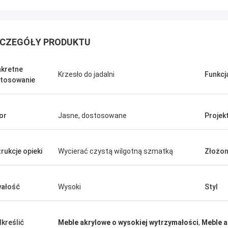
CZEGÓŁY PRODUKTU
kretne
Krzesło do jadalni
Funkcj
tosowanie
or
Jasne, dostosowane
Projek
trukcje opieki
Wycierać czystą wilgotną szmatką
Złożo
Benson.
owiedzieć, że pańskie produkty są
 dobre. Dziękuję za wszystkie
ałość
Wysoki
Styl
ie, również dobra obsługa
zedażna.
kreślić
Meble akrylowe o wysokiej wytrzymałości
,
Meble 