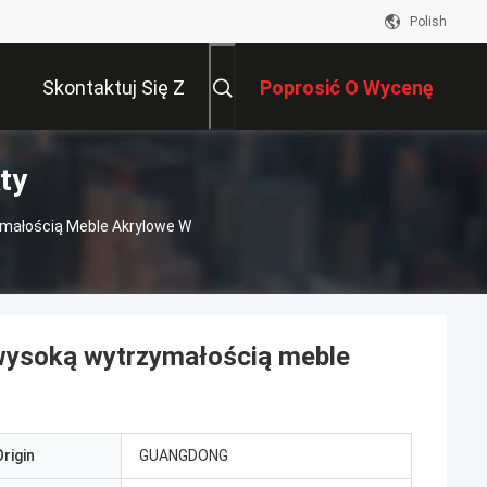
Polish
Skontaktuj Się Z
Poprosić O Wycenę
ty
Nami
ymałością Meble Akrylowe W
 wysoką wytrzymałością meble
rigin
GUANGDONG