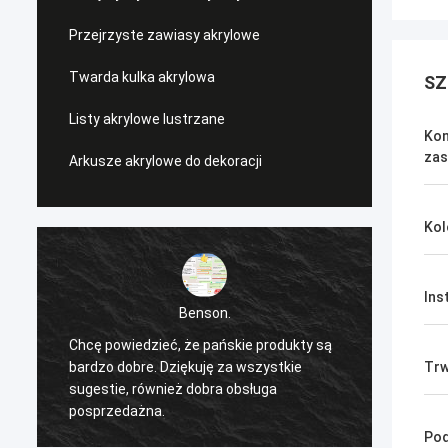
Przejrzyste zawiasy akrylowe
Twarda kulka akrylowa
SZ
Listy akrylowe lustrzane
Kon
zas
Arkusze akrylowe do dekoracji
Kol
Ins
Benson.
Chcę powiedzieć, że pańskie produkty są
Chcę p
bardzo dobre. Dziękuję za wszystkie
bardzo
Trw
sugestie, również dobra obsługa
sugest
posprzedażna.
pospr
Pod