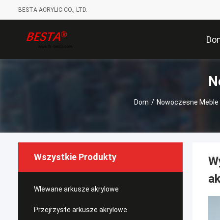
BESTA ACRYLIC CO., LTD.
Do
N
Dom
/
Nowoczesne Meble 
Wszystkie Produkty
Wy
a
Wlewane arkusze akrylowe
Przejrzyste arkusze akrylowe