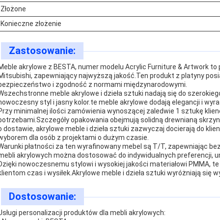
Złożone
Konieczne złożenie
Zastosowanie:
Meble akrylowe z BESTA, numer modelu Acrylic Furniture & Artwork t
Mitsubishi, zapewniający najwyższą jakość.Ten produkt z platyny posia
bezpieczeństwo i zgodność z normami międzynarodowymi.
Wszechstronne meble akrylowe i dzieła sztuki nadają się do szerokie
nowoczesny styl i jasny kolor.te meble akrylowe dodają elegancji i wyr
Przy minimalnej ilości zamówienia wynoszącej zaledwie 1 sztukę klie
potrzebami.Szczegóły opakowania obejmują solidną drewnianą skrz
o dostawie, akrylowe meble i dzieła sztuki zazwyczaj docierają do kli
wyborem dla osób z projektami o dużym czasie.
Warunki płatności za ten wyrafinowany mebel są T/T, zapewniając bez
mebli akrylowych można dostosować do indywidualnych preferencji, um
Dzięki nowoczesnemu stylowi i wysokiej jakości materiałowi PMMA, 
klientom czas i wysiłek.Akrylowe meble i dzieła sztuki wyróżniają si
Dostosowanie:
Usługi personalizacji produktów dla mebli akrylowych: