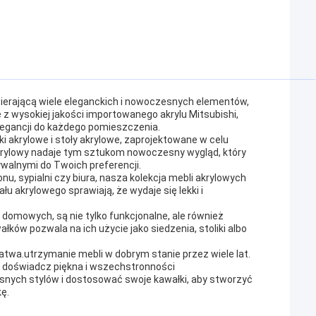
erającą wiele eleganckich i nowoczesnych elementów,
 wysokiej jakości importowanego akrylu Mitsubishi,
 elegancji do każdego pomieszczenia.
ki akrylowe i stoły akrylowe, zaprojektowane w celu
krylowy nadaje tym sztukom nowoczesny wygląd, który
ywalnymi do Twoich preferencji.
u, sypialni czy biura, nasza kolekcja mebli akrylowych
łu akrylowego sprawiają, że wydaje się lekki i
omowych, są nie tylko funkcjonalne, ale również
ów pozwala na ich użycie jako siedzenia, stoliki albo
 łatwa.utrzymanie mebli w dobrym stanie przez wiele lat.
 i doświadcz piękna i wszechstronności
nych stylów i dostosować swoje kawałki, aby stworzyć
kę.