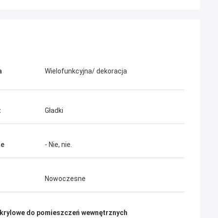
a
Wielofunkcyjna/ dekoracja
t
Gładki
ne
- Nie, nie.
Nowoczesne
akrylowe do pomieszczeń wewnętrznych