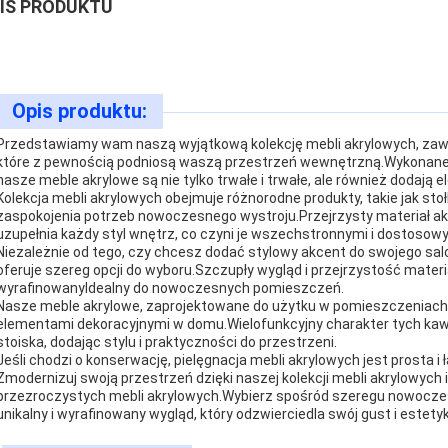
IS PRODUKTU
Opis produktu:
Przedstawiamy wam naszą wyjątkową kolekcję mebli akrylowych, zawi
które z pewnością podniosą waszą przestrzeń wewnętrzną.Wykonane z
nasze meble akrylowe są nie tylko trwałe i trwałe, ale również dodają
Kolekcja mebli akrylowych obejmuje różnorodne produkty, takie jak stoł
zaspokojenia potrzeb nowoczesnego wystroju.Przejrzysty materiał a
uzupełnia każdy styl wnętrz, co czyni je wszechstronnymi i dostosow
Niezależnie od tego, czy chcesz dodać stylowy akcent do swojego salon
oferuje szereg opcji do wyboru.Szczupły wygląd i przejrzystość materia
wyrafinowanyIdealny do nowoczesnych pomieszczeń.
Nasze meble akrylowe, zaprojektowane do użytku w pomieszczeniach d
elementami dekoracyjnymi w domu.Wielofunkcyjny charakter tych kawałk
stoiska, dodając stylu i praktyczności do przestrzeni.
Jeśli chodzi o konserwację, pielęgnacja mebli akrylowych jest prosta i
Zmodernizuj swoją przestrzeń dzięki naszej kolekcji mebli akrylowych
przezroczystych mebli akrylowych.Wybierz spośród szeregu nowoczes
unikalny i wyrafinowany wygląd, który odzwierciedla swój gust i estety