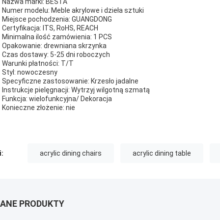
- Nazwa marki: BESTA
- Numer modelu: Meble akrylowe i dzieła sztuki
- Miejsce pochodzenia: GUANGDONG
- Certyfikacja: ITS, RoHS, REACH
- Minimalna ilość zamówienia: 1 PCS
- Opakowanie: drewniana skrzynka
- Czas dostawy: 5-25 dni roboczych
- Warunki płatności: T/T
- Styl: nowoczesny
- Specyficzne zastosowanie: Krzesło jadalne
- Instrukcje pielęgnacji: Wytrzyj wilgotną szmatą
- Funkcja: wielofunkcyjna/ Dekoracja
- Konieczne złożenie: nie
i:
acrylic dining chairs
acrylic dining table
ANE PRODUKTY