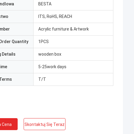
ndlowa
BESTA
ctwo
ITS, RoHS, REACH
umber
Acrylic furniture & Artwork
Order Quantity
1PCS
 Details
wooden box
Time
5-25work days
Terms
T/T
a Cena
Skontaktuj Się Teraz