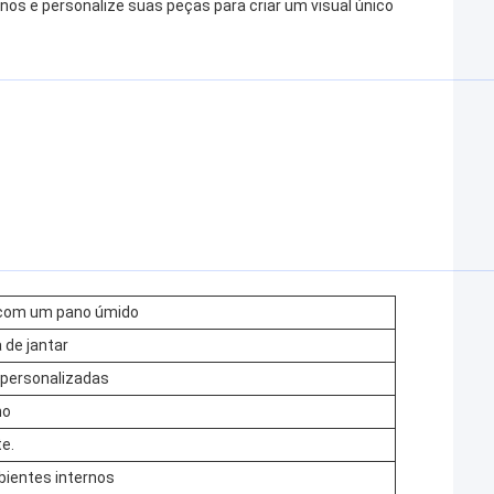
nos e personalize suas peças para criar um visual único
com um pano úmido
 de jantar
 personalizadas
no
e.
ientes internos