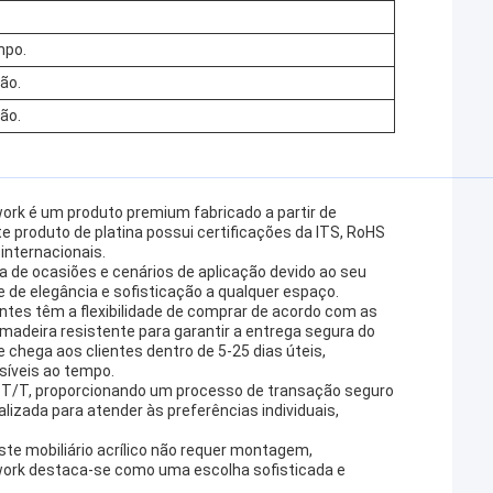
mpo.
não.
não.
twork é um produto premium fabricado a partir de
e produto de platina possui certificações da ITS, RoHS
internacionais.
a de ocasiões e cenários de aplicação devido ao seu
e de elegância e sofisticação a qualquer espaço.
tes têm a flexibilidade de comprar de acordo com as
deira resistente para garantir a entrega segura do
 chega aos clientes dentro de 5-25 dias úteis,
síveis ao tempo.
o T/T, proporcionando um processo de transação seguro
lizada para atender às preferências individuais,
ste mobiliário acrílico não requer montagem,
twork destaca-se como uma escolha sofisticada e