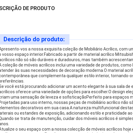
SCRIÇÃO DE PRODUTO
Descrição do produto:
Apresento-vos a nossa exquisita coleção de Mobiliário Acrílico, com
o vosso espaço interior.Fabricado a partir de material acrílico Mitsub
acrílicos não só são duráveis e duradouros, mas também acrescentam
A coleção de móveis acrílicos inclui uma variedade de produtos, como 
atender às suas necessidades de decoração moderna.O material acríl
contemporânea que complementa qualquer estilo interior, tornando-os
preferências.
Se você está procurando adicionar um acento elegante à sua sala de e
acrílicos oferece uma variedade de opções para escolher.O design eleg
criam uma sensação de leveza e sofisticaçãoPerfeito para espaços 
Projetadas para uso interno, nossas peças de mobiliário acrílico n
elementos decorativos em sua casa.A natureza multifuncional desta
laterais ou estandes de exposição, adicionando estilo e praticidade a
Quando se trata de manutenção, cuidar dos móveis acrílicos é simpl
anos.
Atualize o seu espaço com a nossa colecção de móveis acrílicos hoje 