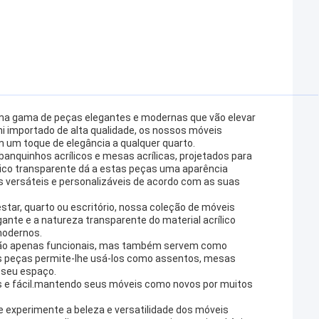
 uma gama de peças elegantes e modernas que vão elevar
ishi importado de alta qualidade, os nossos móveis
 um toque de elegância a qualquer quarto.
banquinhos acrílicos e mesas acrílicas, projetados para
ico transparente dá a estas peças uma aparência
 versáteis e personalizáveis de acordo com as suas
star, quarto ou escritório, nossa coleção de móveis
ante e a natureza transparente do material acrílico
modernos.
ão são apenas funcionais, mas também servem como
s peças permite-lhe usá-los como assentos, mesas
o seu espaço.
es e fácil.mantendo seus móveis como novos por muitos
e experimente a beleza e versatilidade dos móveis