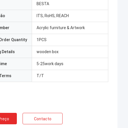
BESTA
ção
ITS, RoHS, REACH
umber
Acrylic furniture & Artwork
Order Quantity
1PCS
 Details
wooden box
Time
5-25work days
Terms
T/T
Preço
Contacto