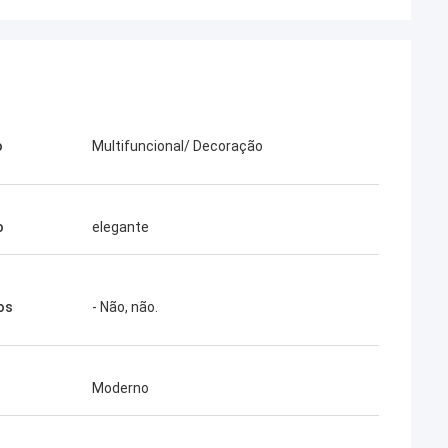
o
Multifuncional/ Decoração
o
elegante
os
- Não, não.
Moderno