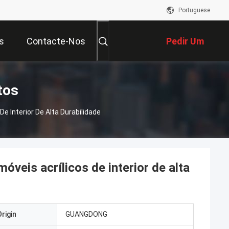
Portuguese
s
Contacte-Nos
Pedir Um
Orçamento
tos
e Interior De Alta Durabilidade
óveis acrílicos de interior de alta
rigin
GUANGDONG