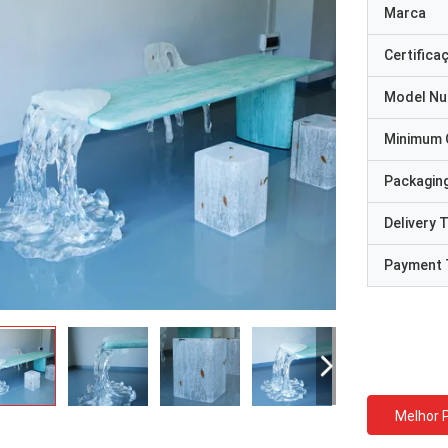
Marca
Certifica
Model N
Minimum 
Packaging
Delivery 
Payment 
Melhor 