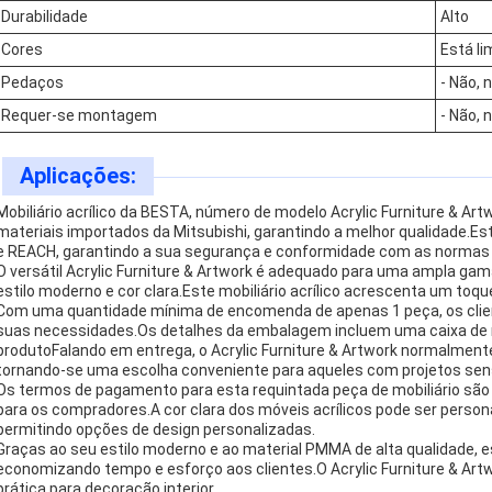
Durabilidade
Alto
Cores
Está li
Pedaços
- Não, 
Requer-se montagem
- Não, 
Aplicações:
Mobiliário acrílico da BESTA, número de modelo Acrylic Furniture & Ar
materiais importados da Mitsubishi, garantindo a melhor qualidade.Est
e REACH, garantindo a sua segurança e conformidade com as normas 
O versátil Acrylic Furniture & Artwork é adequado para uma ampla gam
estilo moderno e cor clara.Este mobiliário acrílico acrescenta um toqu
Com uma quantidade mínima de encomenda de apenas 1 peça, os clien
suas necessidades.Os detalhes da embalagem incluem uma caixa de ma
produtoFalando em entrega, o Acrylic Furniture & Artwork normalmente
tornando-se uma escolha conveniente para aqueles com projetos sen
Os termos de pagamento para esta requintada peça de mobiliário sã
para os compradores.A cor clara dos móveis acrílicos pode ser persona
permitindo opções de design personalizadas.
Graças ao seu estilo moderno e ao material PMMA de alta qualidade, e
economizando tempo e esforço aos clientes.O Acrylic Furniture & Ar
prática para decoração interior.