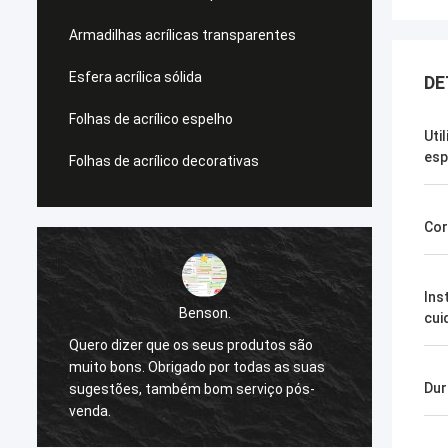
Armadilhas acrílicas transparentes
Esfera acrílica sólida
DE
Folhas de acrílico espelho
Uti
esp
Folhas de acrílico decorativas
Cor
Ins
Benson.
cui
Quero dizer que os seus produtos são
Quero 
muito bons. Obrigado por todas as suas
muito 
Dur
sugestões, também bom serviço pós-
sugest
venda.
venda.