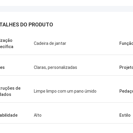
TALHES DO PRODUTO
lização
Cadeira de jantar
Funçã
ecífica
es
Claras, personalizadas
Projet
truções de
Limpe limpo com um pano úmido
Pedaç
Benson.
dados
dizer que os seus produtos são
bons. Obrigado por todas as suas
abilidade
Alto
Estilo
ões, também bom serviço pós-