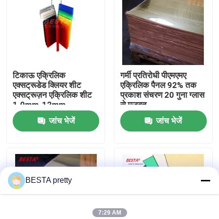
हमारे बारे में
कारखाने का दौरा
टिकाऊ एक्रिलिक
गर्मी प्रतिरोधी पीएमएमए
एक्सट्रूडेड क्लियर शीट
एक्रिलिक पैनल 92% तक
गुणवत्ता नियंत्रण
एक्सट्रूज़न एक्रिलिक शीट
प्रकाश संचरण 20 गुना ग्लास
1.0mm-12mm
से मजबूत
जांच भेजें
जांच भेजें
हमसे संपर्क करें
समाचार
BESTA pretty
मामले
एक उद्धरण का अनुरोध करें
7:29 AM