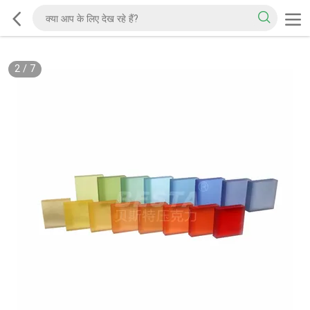
2
/
7