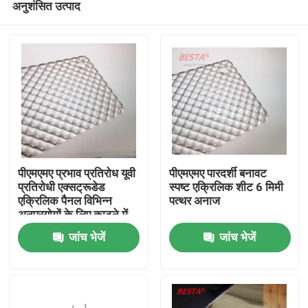
अनुशंसित उत्पाद
पीएमएमए प्रभाव प्रतिरोध यूवी
पीएमएमए पारदर्शी बनावट
प्रतिरोधी एक्सट्रूडेड
स्पष्ट एक्रिलिक शीट 6 मिमी
एक्रिलिक पैनल विभिन्न
पत्थर अनाज
अनुप्रयोगों के लिए काटने में
घर
आसान
जांच भेजें
जांच भेजें
उत्पाद
विडियो