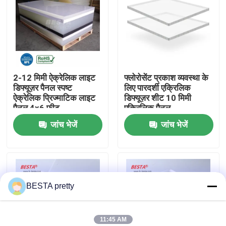
हमारे बारे में
कारखाने का दौरा
2-12 मिमी ऐक्रेलिक लाइट
फ्लोरोसेंट प्रकाश व्यवस्था के
डिफ्यूज़र पैनल स्पष्ट
लिए पारदर्शी एक्रिलिक
गुणवत्ता नियंत्रण
ऐक्रेलिक प्रिज्माटिक लाइट
डिफ्यूज़र शीट 10 मिमी
पैनल 4x6 फीट
एक्रिलिक पैनल
जांच भेजें
जांच भेजें
हमसे संपर्क करें
समाचार
BESTA pretty
मामले
एक उद्धरण का अनुरोध करें
11:45 AM