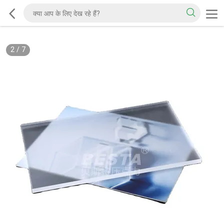
2
/
7