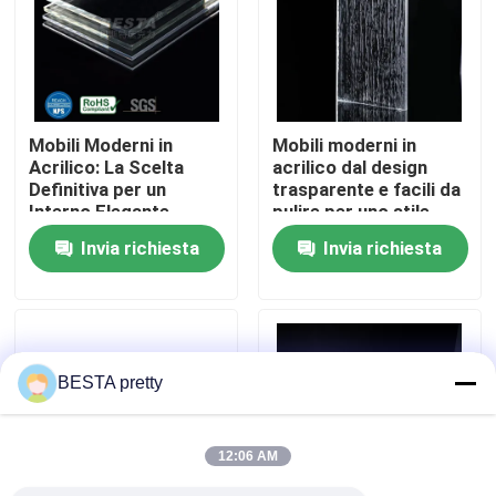
Su di noi
Visita alla fabbrica
Mobili Moderni in
Mobili moderni in
Acrilico: La Scelta
acrilico dal design
Definitiva per un
trasparente e facili da
Controllo della qualità
Interno Elegante
pulire per uno stile
moderno e
Invia richiesta
Invia richiesta
manutenzione
Contattaci
Notizie
BESTA pretty
Casi
12:06 AM
Chiedi un preventivo