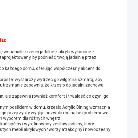
tu:
ę wspaniałe krzesło jadalne z akrylu wykonane z
aprojektowany, by podnieść twoją jadalnię przez
 do każdego domu, oferując współczesny akcent do
st proste: wystarczy wytrzeć go wilgotną szmatą, aby
e utrzymanie zapewnia, że krzesło do jadalni zachowa
gn, ale zapewnia również komfort i trwałość.co czyni go
ojnym posiłkiem w domu, krzesło Acrylic Dining wzmacnia
Jego przejrzysty wygląd pozwala mu na bezproblemowe
ym wyborem dla różnych wnętrz.
ać spójny i wyrafinowany zestaw jadalny, który
ystych mebli akrylowych tworzy atrakcyjny i nowoczesny