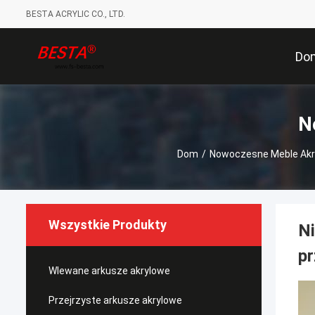
BESTA ACRYLIC CO., LTD.
Do
N
Dom
/
Nowoczesne Meble Akr
Wszystkie Produkty
N
pr
Wlewane arkusze akrylowe
Przejrzyste arkusze akrylowe