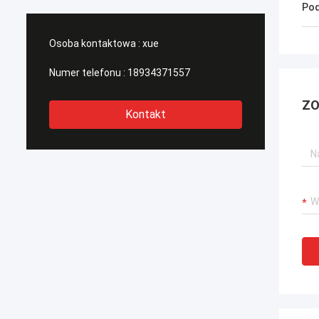
Pod
Osoba kontaktowa :
xue
Numer telefonu :
18934371557
ZO
Kontakt