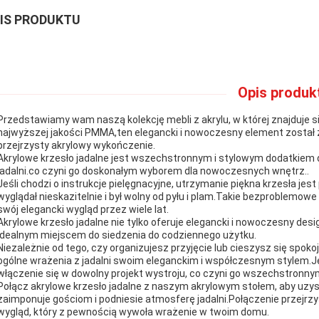
IS PRODUKTU
Opis produk
Przedstawiamy wam naszą kolekcję mebli z akrylu, w której znajduje si
najwyższej jakości PMMA,ten elegancki i nowoczesny element został z
przejrzysty akrylowy wykończenie.
Akrylowe krzesło jadalne jest wszechstronnym i stylowym dodatkiem
jadalni.co czyni go doskonałym wyborem dla nowoczesnych wnętrz..
Jeśli chodzi o instrukcje pielęgnacyjne, utrzymanie piękna krzesła je
wyglądał nieskazitelnie i był wolny od pyłu i plam.Takie bezproblemow
swój elegancki wygląd przez wiele lat.
Akrylowe krzesło jadalne nie tylko oferuje elegancki i nowoczesny desi
idealnym miejscem do siedzenia do codziennego użytku.
Niezależnie od tego, czy organizujesz przyjęcie lub cieszysz się spok
ogólne wrażenia z jadalni swoim eleganckim i współczesnym stylem.
włączenie się w dowolny projekt wystroju, co czyni go wszechstronn
Połącz akrylowe krzesło jadalne z naszym akrylowym stołem, aby uzysk
zaimponuje gościom i podniesie atmosferę jadalni.Połączenie przejrz
wygląd, który z pewnością wywoła wrażenie w twoim domu.