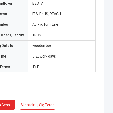
ndlowa
BESTA
ctwo
ITS, RoHS, REACH
umber
Acrylic furniture
Order Quantity
1PCS
 Details
wooden box
Time
5-25work days
Terms
T/T
a Cena
Skontaktuj Się Teraz