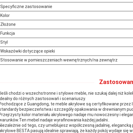
Specyficzne zastosowanie
Kolor
Złożone
Funkcja
Styl
Wskazówki dotyczące opieki
Stosowanie w pomieszczeniach wewnętrznych/na zewnątrz
Zastosowan
Jeśli chodzi o wszechstronne i stylowe meble, nie szukaj dalej niż kole
idealny do różnych zastosowań i scenariuszy.
Pochodzące z Guangdong, te meble akrylowe są certyfikowane przez I
standardy bezpieczeństwa.i szczegóły opakowania w drewnianym pud
Przejrzysty kolor materiału akrylowego nadaje mu nowoczesny i elega
warunków.Ten mebel nadaje wyrafinowania każdej jadalni..
Niezależnie od tego, czy umeblujesz współczesną jadalnię, elegancką
akrylowe BESTA pasują idealnie.sprawiają, że każdy pokój wydaje się wi