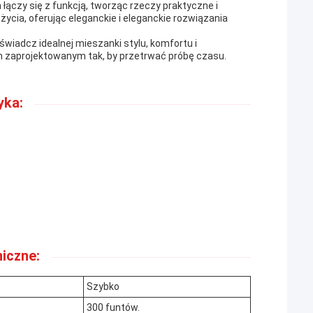
a łączy się z funkcją, tworząc rzeczy praktyczne i
ycia, oferując eleganckie i eleganckie rozwiązania
wiadcz idealnej mieszanki stylu, komfortu i
 zaprojektowanym tak, by przetrwać próbę czasu.
yka:
iczne:
Szybko
300 funtów.