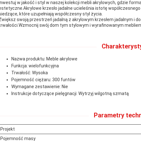
Inwestuj w jakość i styl w naszej kolekcji mebli akrylowych, gdzie form
estetyczne.Akrylowe krzesło jadalne ucieleśnia istotę współczesnego ż
siedzące, które uzupełniają współczesny styl życia.
Zwiększ swoją przestrzeń jadalną z akrylowym krzesłem jadalnym i doś
trwałości.Wzmocnij swój dom tym stylowym i wyrafinowanym mebliem
Charakteryst
Nazwa produktu: Meble akrylowe
Funkcja: wielofunkcyjna
Trwałość: Wysoka
Pojemność ciężaru: 300 funtów
Wymagane zestawienie: Nie
Instrukcje dotyczące pielęgnacji: Wytrzyj wilgotną szmatą
Parametry techn
Projekt
Pojemność masy