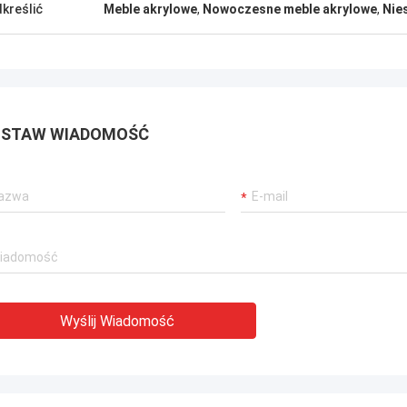
kreślić
Meble akrylowe
,
Nowoczesne meble akrylowe
,
Nie
STAW WIADOMOŚĆ
Wyślij Wiadomość