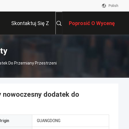
Polish
Skontaktuj Się Z
Poprosić O Wycenę
Nami
ty
tek Do Przemiany Przestrzeni
y nowoczesny dodatek do
rigin
GUANGDONG