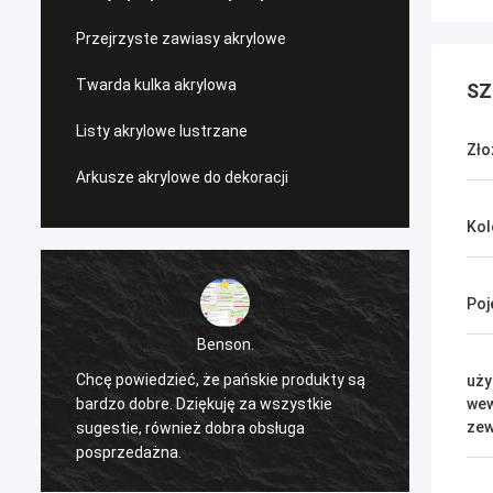
Przejrzyste zawiasy akrylowe
Twarda kulka akrylowa
SZ
Listy akrylowe lustrzane
Zło
Arkusze akrylowe do dekoracji
Kol
Poj
Benson.
Chcę powiedzieć, że pańskie produkty są
Chcę p
uży
bardzo dobre. Dziękuję za wszystkie
bardzo
wew
zew
sugestie, również dobra obsługa
sugest
posprzedażna.
pospr