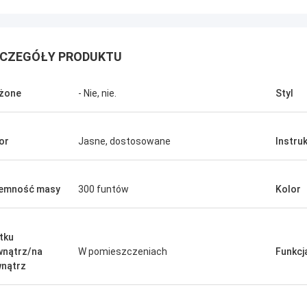
CZEGÓŁY PRODUKTU
żone
- Nie, nie.
Styl
or
Jasne, dostosowane
Instruk
emność masy
300 funtów
Kolor
Benson.
owiedzieć, że pańskie produkty są
tku
 dobre. Dziękuję za wszystkie
nątrz/na
W pomieszczeniach
Funkcj
nątrz
ie, również dobra obsługa
zedażna.