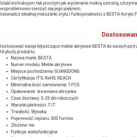
Dzięki instrukcjom tak prostym jak wycieranie mokrą szmatą, utrzyma
bezproblemowo cieszyć się jego pięknem.
Doświadcz idealnej mieszanki stylu i funkcjonalności z BESTA Acrylic F
Dostosowan
Dostosować swoje błyszczące meble akrylowe BESTA do swoich potr
Atrybuty produktu:
Nazwa marki: BESTA
Numer modelu: Meble akrylowe
Miejsce pochodzenia: GUANGDONG
Certyfikacja: ITS, RoHS, REACH
Minimalna ilość zamówienia: 1 PCS
Opakowanie: drewniana skrzynka
Czas dostawy: 5-25 dni roboczych
Warunki płatności: T/T
Trwałość: Wysoka
Pojemność ciężaru: 300 funtów
Złożone: nie
Funkcja: wielofunkcyjna