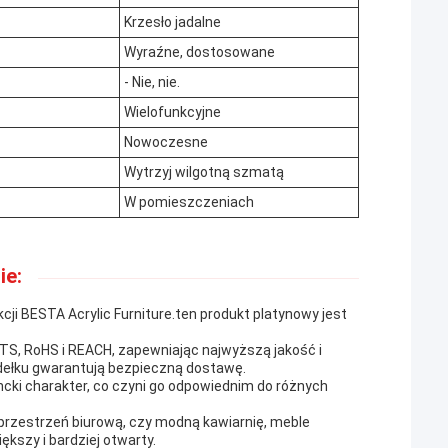
Krzesło jadalne
Wyraźne, dostosowane
- Nie, nie.
Wielofunkcyjne
Nowoczesne
Wytrzyj wilgotną szmatą
W pomieszczeniach
ie:
kcji BESTA Acrylic Furniture.ten produkt platynowy jest
TS, RoHS i REACH, zapewniając najwyższą jakość i
ełku gwarantują bezpieczną dostawę.
ncki charakter, co czyni go odpowiednim do różnych
 przestrzeń biurową, czy modną kawiarnię, meble
ększy i bardziej otwarty.