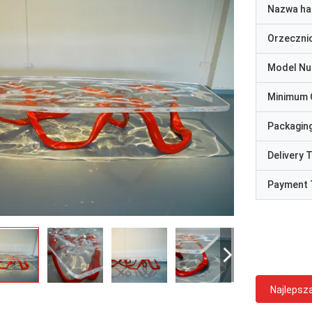
Nazwa ha
Orzeczni
Model N
Minimum 
Packaging
Delivery 
Payment 
Najlepsz