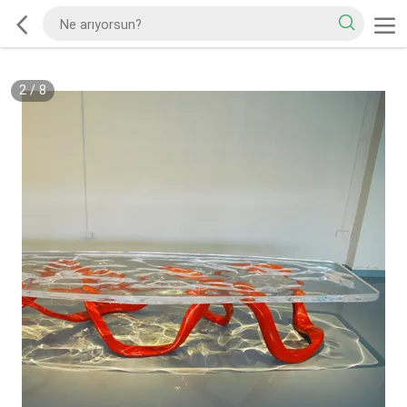
2
/
8