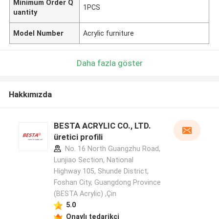
Minimum Order Q
1PCS
uantity
Model Number
Acrylic furniture
Daha fazla göster
Hakkımızda
BESTA ACRYLIC CO., LTD.
üretici profili
No. 16 North Guangzhu Road,
Lunjiao Section, National
Highway 105, Shunde District,
Foshan City, Guangdong Province
(BESTA Acrylic) ,Çin
5.0
Onaylı tedarikçi