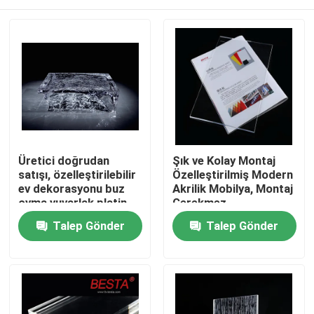
Üretici doğrudan
Şık ve Kolay Montaj
satışı, özelleştirilebilir
Özelleştirilmiş Modern
ev dekorasyonu buz
Akrilik Mobilya, Montaj
oyma yuvarlak platin
Gerekmez
kristal sehpa
Özelleştirilebilir
Evde
Talep Gönder
Talep Gönder
Renkler
Ürün
videolar