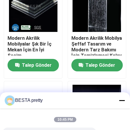
Bizim Hakkımızda
Fabrika turu
Modern Akrilik
Modern Akrilik Mobilya
Mobilyalar Şık Bir İç
Şeffaf Tasarım ve
Mekan İçin En İyi
Modern Tarz Bakımı
Kalite Kontrolü
Seçim
İçin Temizlemesi Kolay
Talep Gönder
Talep Gönder
Bize Ulaşın
Haberler
BESTA pretty
Davalar
10:45 PM
Teklif isteyin