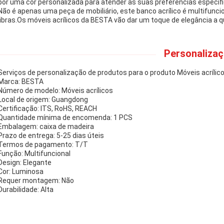
por uma cor personalizada para atender às suas preferências específi
Não é apenas uma peça de mobiliário, este banco acrílico é multifunc
libras.Os móveis acrílicos da BESTA vão dar um toque de elegância a q
Personalizaç
Serviços de personalização de produtos para o produto Móveis acrílico
Marca: BESTA
Número de modelo: Móveis acrílicos
Local de origem: Guangdong
Certificação: ITS, RoHS, REACH
Quantidade mínima de encomenda: 1 PCS
Embalagem: caixa de madeira
Prazo de entrega: 5-25 dias úteis
Termos de pagamento: T/T
Função: Multifuncional
Design: Elegante
Cor: Luminosa
Requer montagem: Não
Durabilidade: Alta