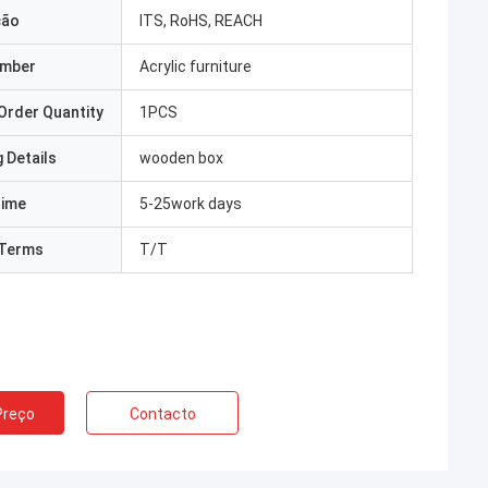
ção
ITS, RoHS, REACH
umber
Acrylic furniture
Order Quantity
1PCS
 Details
wooden box
Time
5-25work days
Terms
T/T
Preço
Contacto