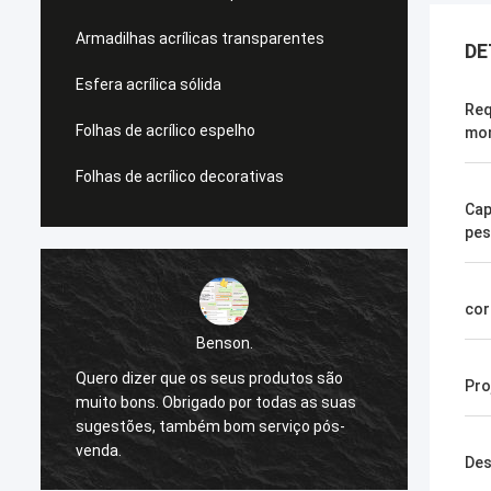
Armadilhas acrílicas transparentes
DE
Esfera acrílica sólida
Req
Folhas de acrílico espelho
mo
Folhas de acrílico decorativas
Cap
pe
cor
Benson.
Quero dizer que os seus produtos são
Quero 
Pro
muito bons. Obrigado por todas as suas
muito 
sugestões, também bom serviço pós-
sugest
venda.
venda.
Des