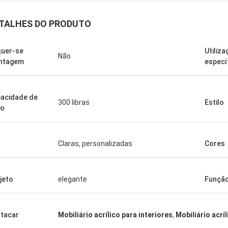
TALHES DO PRODUTO
uer-se
Utiliz
Não
ntagem
especí
acidade de
300 libras
Estilo
so
Claras, personalizadas
Cores
Benson.
dizer que os seus produtos são
jeto
elegante
Funçã
bons. Obrigado por todas as suas
ões, também bom serviço pós-
tacar
Mobiliário acrílico para interiores
,
Mobiliário acrí