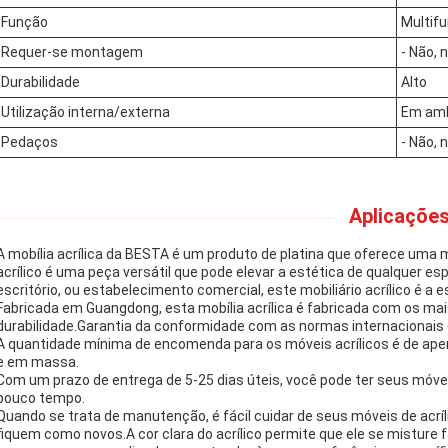
Função
Multifu
Requer-se montagem
- Não, 
Durabilidade
Alto
Utilização interna/externa
Em amb
Pedaços
- Não, 
Aplicações
A mobília acrílica da BESTA é um produto de platina que oferece uma m
acrílico é uma peça versátil que pode elevar a estética de qualquer e
escritório, ou estabelecimento comercial, este mobiliário acrílico é a e
Fabricada em Guangdong, esta mobília acrílica é fabricada com os mai
durabilidade.Garantia da conformidade com as normas internacionais
A quantidade mínima de encomenda para os móveis acrílicos é de apen
e em massa.
Com um prazo de entrega de 5-25 dias úteis, você pode ter seus móve
pouco tempo.
Quando se trata de manutenção, é fácil cuidar de seus móveis de acrí
fiquem como novos.A cor clara do acrílico permite que ele se misture