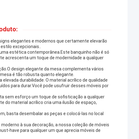
oduto:
esigns elegantes e modernos que certamente elevarão
estilo excepcionais..
m uma estética contemporânea.Este banquinho não é só
nte acrescenta um toque de modernidade a qualquer
eção.O design elegante da mesa complementa vários
 mesa é tão robusta quanto elegante.
 elevada durabilidade. O material acrílico de qualidade
uídos para durar.Você pode usufruir desses móveis por
ta sem esforço um toque de sofisticação a qualquer
do material acrílico cria uma ilusão de espaço,
m, basta desembalar as peças e colocá-las no local
e moderno à sua decoração, a nossa coleção de móveis
 must-have para qualquer um que aprecia móveis de