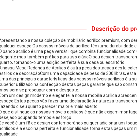
Descrição do pr
Apresentando a nossa coleção de mobiliário acrílico premium, com d
qualquer espaço.Os nossos móveis de acrílico têm uma durabilidade e 
O banco acrílico é uma peça versátil que combina funcionalidade co
elegante mas também prático para uso diárioO seu design transpare
quarto, tornando-o uma adição perfeita à sua casa ou escritório.
A nossa Mesa Redonda de Acrílico é outra peça destacada desta col
estilos de decoraçãoCom uma capacidade de peso de 300 libras, esta
Uma das principais características dos nossos móveis acrílicos é a sua
superior utilizado na confecção destas peças garante que são constr
anos sem se preocupar com o desgaste.
Com um design moderno e elegante, a nossa mobília acrílica acrescen
espaço.Estas peças vão fazer uma declaração.A natureza transparente 
fazendo o seu quarto parecer maior e mais aberto.
O que distingue os nossos móveis acrílicos é que não exigem montage
desejado.poupando tempo e esforço.
Se você é um fã de design contemporâneo ou quer adicionar um toqu
acrílicos é a escolha perfeita.e funcionalidade torna estas peças um
qualidade.