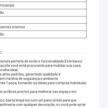
ntcionais
não.
ientes internos
não.
:
istura perfeita de estilo e funcionalidade.Este banco
spaçoSe você está procurando para mobiliar sua casa,
scolha ideal.
s altos padrões, garantindo qualidade e
 em matéria de segurança e ambiente.
as 1 peça, tornando-os ideais para compras individuais
is acrílicos prontos para melhorar seu espaço em
lico: basta limpá-los com um pano úmido para que
 facilmente com qualquer decoração, ou você pode optar