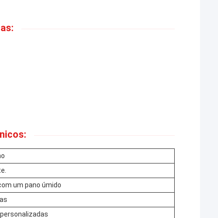
as:
nicos:
no
e.
com um pano úmido
ras
 personalizadas