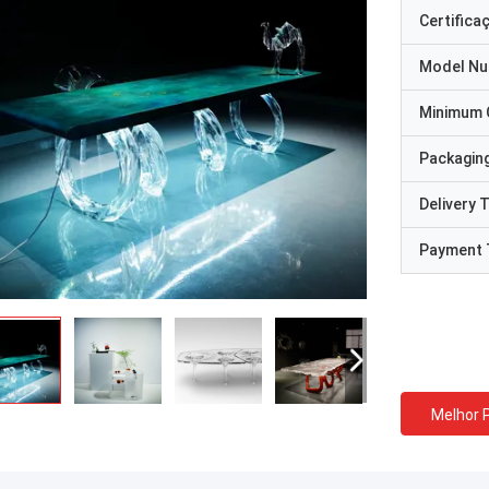
Certifica
Model N
Minimum 
Packaging
Delivery 
Payment 
Melhor 