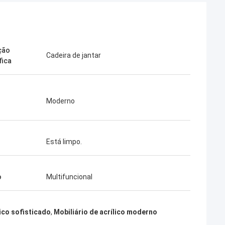
ação
Cadeira de jantar
fica
Moderno
Está limpo.
o
Multifuncional
lico sofisticado
,
Mobiliário de acrílico moderno