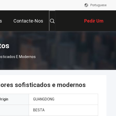
Portuguese
s
Contacte-Nos
Pedir Um
Orçamento
tos
ofisticados E Modernos
eriores sofisticados e modernos
rigin
GUANGDONG
BESTA