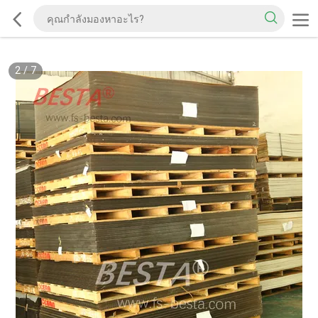
2
/
7