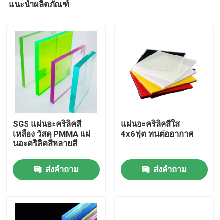
แนะนำผลิตภัณฑ์
SGS แผ่นอะคริลิคสี
แผ่นอะคริลิคสีใส
เหลือง วัสดุ PMMA แผ่
4x6ฟุต ทนต่ออากาศ
นอะคริลิคสีหลายสี
บ้าน
ส่งคำถาม
ส่งคำถาม
สินค้า
วิดีโอ