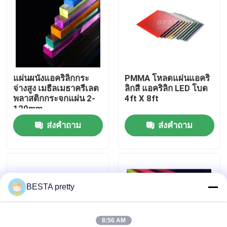
เกี่ยวกับเรา
ทัวร์โรงงาน
แผ่นผนังแอคริลิกกระ
PMMA โหลดแผ่นแอคริ
จ่างสูง เมธีลเมธาครีเลต
ลิกสี แอคริลิก LED โบด
การควบคุมคุณภาพ
พลาสติกกระจกแผ่น 2-
4ft X 8ft
120mm
ส่งคำถาม
ส่งคำถาม
ติดต่อเรา
ข่าว
BESTA pretty
กรณี
ขอใบเสนอราคา
8:56 AM