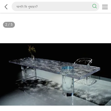
2
/
5