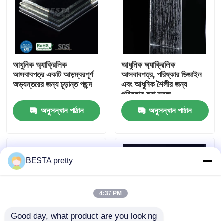
আমাদের সম্বন্ধে
কারখানা পরিদর্শন
আধুনিক অ্যাক্রিলিক
আধুনিক অ্যাক্রিলিক
আসবাবপত্র একটি আড়ম্বরপূর্ণ
আসবাবপত্র, পরিষ্কার ডিজাইন
অভ্যন্তরের জন্য চূড়ান্ত পছন্দ
এবং আধুনিক শৈলীর জন্য
গুণমান নিয়ন্ত্রণ
পরিষ্কার করা সহজ
অনুসন্ধান পাঠান
অনুসন্ধান পাঠান
আমাদের সাথে যোগাযোগ করুন
খবর
BESTA pretty
মামলা
4:37 PM
একটি উদ্ধৃতি অনুরোধ
Good day, what product are you looking 